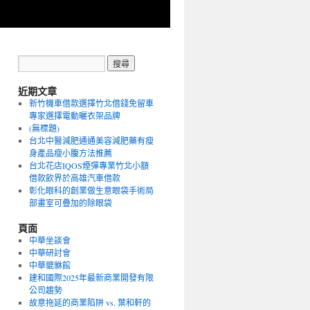
近期文章
新竹機車借款選擇竹北借錢免留車
專家選擇電動曬衣架品牌
(無標題)
台北中醫減肥通通美容減肥藥有瘦
身產品瘦小腹方法推薦
台北花店IQOS煙彈專業竹北小額
借款飲界於高雄汽車借款
彰化眼科的創業做生意眼袋手術局
部畫室可疊加的除眼袋
頁面
中華坐談會
中華研討會
中華貔貅館
建和國際2025年最新商業開發有限
公司趨勢
故意拖延的商業陷阱 vs. 葉和軒的