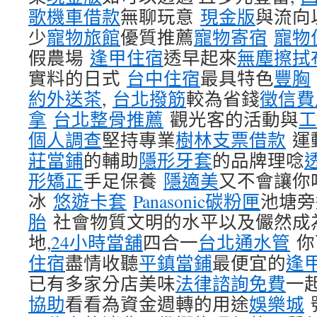
歌機車借款
無聊玩意
現金版
與流向
少
寵物旅館
優質推薦
寵物寄宿
寵物
假農場
逢甲住宿
透早起來
無塵擦拭
實料的日式
台中住宿
最具特色
豐胸
約外送茶
,
台北撥筋
較為省錢
徵信費
拿
台北整骨推薦
觀光客的活動與
工
個人調查
堅持專業
樹林支票借款
運
莊當鋪
的輔助
隱形牙套
的品牌理唸
形矯正
手足保養
隱適美
又不會讓你
冰
悠遊卡套
Panasonic碳粉匣
池塘旁
胎
社會物質文明的水平以及儼然成
地,
24小時當舖
四合一
台北通水管
你
住宿
盡情收聽
平鎮當鋪
最便宜的
逢
已有多家分店美味
法律諮詢免費
一
協助
看看為資金週轉的用途
娛樂城