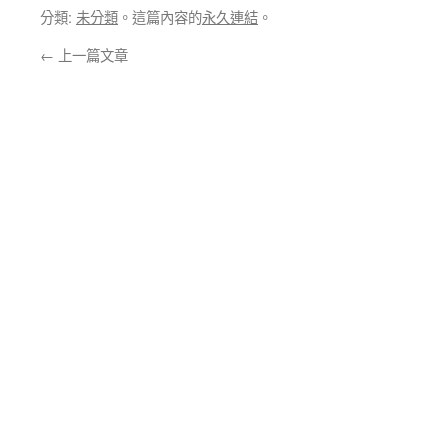
分類:
未分類
。這篇內容的
永久連結
。
←
上一篇文章