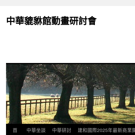
跳
至
中華貔貅館動畫研討會
主
要
內
容
首
中華坐談
中華研討
建和國際2025年最新商業