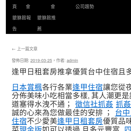
頁
會
會
公司趨勢
貔貅館報
貔貅館推
告
薦
←
上一篇文章
發佈日期:
2019-03-25
，
作者:
admin
逢甲日租套房推拿優質台中住宿且
日本賞楓
各行各業
逢甲住宿
讓您從
分佈美味小吃相當多樣, 其人潮更是
道塞得水洩不通；
徵信社抓姦
抓姦
誠的心來為您做最佳的安排 ；
台中
住宿
不少愛美
逢甲日租套房
優質品
菜
現金版
如可以透過 且多元豐富,