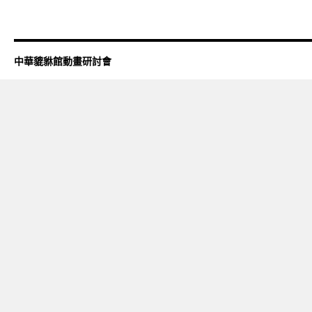
中華貔貅館動畫研討會