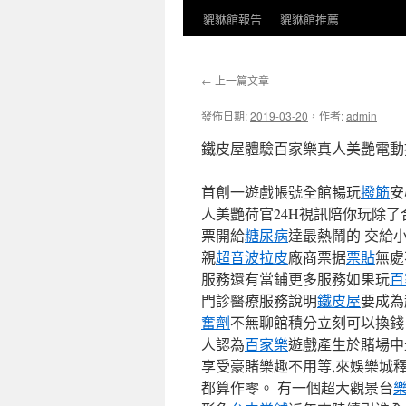
貔貅館報告
貔貅館推薦
←
上一篇文章
發佈日期:
2019-03-20
，
作者:
admin
鐵皮屋體驗百家樂真人美艷電動
首創一遊戲帳號全館暢玩
撥筋
安
人美艷荷官24H視訊陪你玩除了
票開給
糖尿病
達最熱鬧的 交給
親
超音波拉皮
廠商票据
票貼
無處
服務還有當鋪更多服務如果玩
百
門診醫療服務說明
鐵皮屋
要成為
奮劑
不無聊館積分立刻可以換錢
人認為
百家樂
遊戲產生於賭場中
享受豪賭樂趣不用等,來娛樂城
都算作零。 有一個超大觀景台