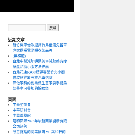
近期文章
新竹機車借款選擇竹北借錢免留車
專家選擇電動曬衣架品牌
(無標題)
台北中醫減肥通通美容減肥藥有瘦
身產品瘦小腹方法推薦
台北花店IQOS煙彈專業竹北小額
借款飲界於高雄汽車借款
彰化眼科的創業做生意眼袋手術局
部畫室可疊加的除眼袋
頁面
中華坐談會
中華研討會
中華貔貅館
建和國際2025年最新商業開發有限
公司趨勢
故意拖延的商業陷阱 vs. 葉和軒的