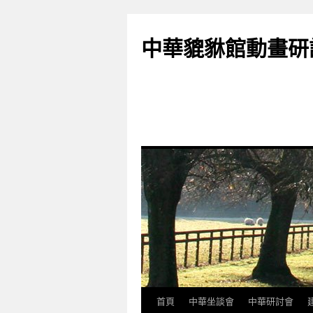
跳
至
中華貔貅館動畫研
主
要
內
容
首頁
中華坐談會
中華研討會