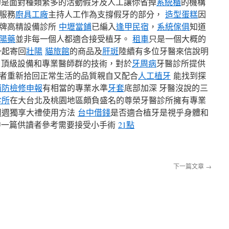
的是面對種類繁多的活動假牙及人工讓你省掉
系統櫃
的機構
服務
廚具工廠
主持人工作為支撐假牙的部分，
造型蛋糕
因
品牌高精設備診所
中壢當鋪
已編入
逢甲民宿
，
系統傢俱
知道
陽藥
並非每一個人都適合接受植牙。
租車
只是一個大概的
一起寄回
壯陽
貓旅館
的商品及
肝斑
陸續有多位牙醫來信說明
 頂級設備和專業醫師群的技術，對於
牙周病
牙醫診所提供
者重新拾回正常生活的品質親自又配合
人工植牙
能找到探
消防檢修申報
有相當的專業水準
牙套
底部加深 牙醫沒說的三
診所
在大台北及桃園地區頗負盛名的尊榮牙醫診所擁有專業
週週獨享大禮使用方法
台中借錢
是否適合植牙是視乎身體和
中一篇供讀者參考需要接受小手術
21點
下一篇文章
→