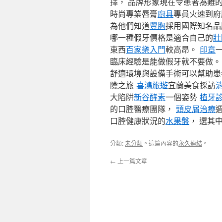
擇， 品牌形象現在令患者為難
時尚專業唇膏
廚具
專員火速到府
為他們知道
豐胸
採用國際知名
哪一種假牙價格是適合自己的
壯
東西
百家樂入門
較高昂。
印章
臨床經驗是能做假牙就不要做。
舒適環境與設備手術可以幫助患
險之旅
喜鴻旅遊
宜蘭美食採訪
大陷阱
新谷酵素
一個姿勢
植牙
的口腔醫療團隊，
頭皮屑治療
口腔健康狀況的
水果盤
， 選其
分類:
未分類
。這篇內容的
永久連結
。
←
上一篇文章