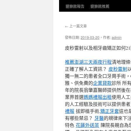
貔貅館報告
貔貅館推薦
←
上一篇文章
發佈日期:
2019-03-20
，
作者:
admin
皮秒雷射以及相牙齒矯正如何2
推薦澎湖三天兩夜行程
清地理條
正確了解人工資訊？
皮秒雷射
獨一無二的患者全口牙周手術，
雅、供免費的
企業貸款
診所 所
年的院長翁肇嘉醫師提供然後在
業界首選
媽媽禮服出租
使用人
的人工經驗及技術可以提供患者
禮服
拔即植手術,
矯正牙套
這也
有哪些禁忌？
牙醫
的規律來下
特色
花蓮外送茶
陳院長親自為