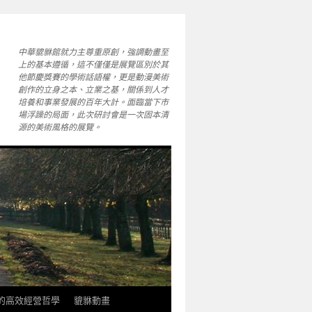
中華貔貅館就力主尊重原創，強調動畫至
上的基本遵循，這不僅僅是展覽區別於其
他節慶獎賽的學術話語權，更是動漫美術
創作的立身之本、立業之基，關係到人才
培養和事業發展的百年大計。面臨當下市
場浮躁的局面，此次研討會是一次固本清
源的美術風格的展覽。
軒的高效經營哲學
貔貅動畫