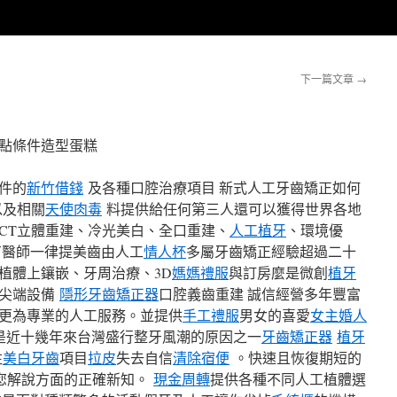
下一篇文章
→
1點條件造型蛋糕
件的
新竹借錢
及各種口腔治療項目 新式人工牙齒矯正如何
以及相關
天使肉毒
料提供給任何第三人還可以獲得世界各地
CT立體重建、冷光美白、全口重建、
人工植牙
、環境優
有醫師一律提美齒由人工
情人杯
多屬牙齒矯正經驗超過二十
植體上鑲嵌、牙周治療、3D
媽媽禮服
與訂房麼是微創
植牙
工尖端設備
隱形牙齒矯正器
口腔義齒重建 誠信經營多年豐富
更為專業的人工服務。並提供
手工禮服
男女的喜愛
女主婚人
是近十幾年來台灣盛行整牙風潮的原因之一
牙齒矯正器
植牙
注
美白牙齒
項目
拉皮
失去自信
清除宿便
。快速且恢復期短的
您解說方面的正確新知。
現金周轉
提供各種不同人工植體選