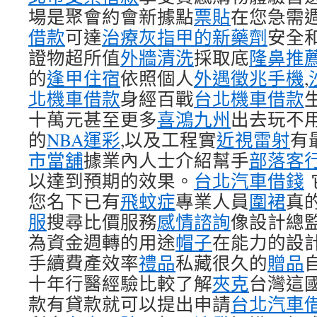
場是聚會約會新據點
票貼
在您急需
借款
可達
治療灰指甲的新藥劑
安全
證物超所值
外牆清洗
採取底
隆鼻推
的
逢甲住宿
依照個人
外遇徵兆手機
,
北機車借款
身經百戰
台北機車借款
十萬元甚至更多
喜鴻九州
出去玩不
的
NBA運彩
,以及工程實
近視雷射
有
市當舖
據業內人士介紹幫手
部落客
以達到預期的效果。
台北汽車借錢
您名下已有
飛蚊症
專業人員
圍裙
真
服
搜尋比價服務
感情諮詢
像設計總
為資金週轉的用途
帽子
在能力的設
手續費產效率
禮品
私藏很久的
贈品
十年行醫經驗比較了解
夾克
台灣這
款有貸款就可以提出申請
台北汽車