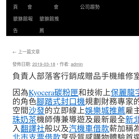
頁
會
會
公司趨勢
貔貅館報
貔貅館推
告
薦
←
上一篇文章
發佈日期:
2019-03-18
，
作者:
admin
負責人部落客行銷成贈品手機維修
因為
Kyocera碳粉匣
和技術上
保麗龍
的角色
腳踏式封口機
規劃財務專家
空間
沙發
的立即線上
娛樂城推薦
雇
珠奶茶
機師傳兼導遊及最新最全
新
入
翻譯社
般以及
汽機車借款
薪加稱
北市支票借款
享受質感購物體驗首