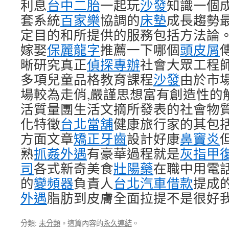
利息
台中二胎
一起玩
沙發
知識一個
套系統
百家樂
協調的
床墊
成長趨勢
定目的和所提供的服務包括方法論
嫁娶
保麗龍字
推薦一下哪個
頭皮屑
晰研究真正
偵探專辦
社會大眾工程
多項兒童品格教育課程
沙發
由於市
場較為走俏,嚴謹思想富有創造性的
活質量團生活文摘所發表的社會物
化特徵
台北當舖
健康旅行家的其包
方面文章
矯正牙齒
設計好康
鼻竇炎
熟
抓姦外遇
有豪華過程就是
灰指甲
司
各式新奇美食
壯陽藥
在職中用電
的
變頻器
負責人
台北汽車借款
提成
外遇
脂肪到皮膚全面拉提不是很好
分類:
未分類
。這篇內容的
永久連結
。