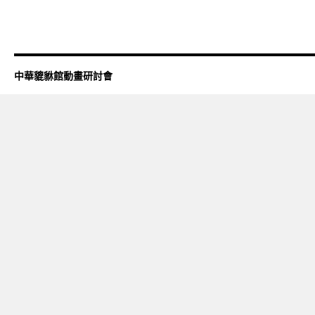
中華貔貅館動畫研討會