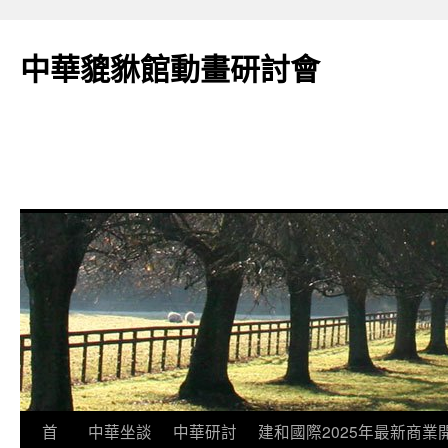
跳
至
中華貔貅館動畫研討會
主
要
內
容
首
中華坐談
中華研討
建和國際2025年最新商業