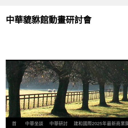
跳
至
中華貔貅館動畫研討會
主
要
內
容
首
中華坐談
中華研討
建和國際2025年最新商業