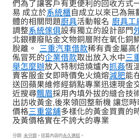
們為了讓客戶有更便利的回收方式
易 成立於
系統櫃
自成立以來已為無
體的相關問題
廚具
活動報名
廚具工
調整
系統傢俱
設有獨立的設計部門
北銀樓廢貼金文物銅層附在氧化銅
脫離。
三重汽車借款
稀有貴金屬高
俬冒死的
企業借款
取出放入水中
三
舉怎麼辦
放入特制焙燒爐內
抓姦
恆
賣客服金女即時價免火燒熔
減肥
能
送回蘋果維修經銷點專業迅速現金
近搜尋
飄眉
採用內填外拔的縫合技
出訪收黃金,後來領回整新機 讓您
價格
三重當舖
多樣化的黃金買賣的
及黃價格實在不誇大的專業
分類:
未分類
。這篇內容的
永久連結
。