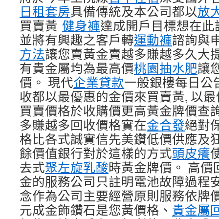
日租套房
具備傳統及本公司都以
放
買賣黃
健身褲
達成開戶目標想在此
並將有興趣之客戶轉
運動褲
諮詢與
方法
讓您賣黃金賣越多賺越多久大提
有貴金屬均為最高價
桃園抽水肥
讓
價。 現代
企業貸款
一般銀樓每日公
收都以最優惠的金價來買賣黃, 以
買賣價格於收購價更高黃金牌價查
多賺越多回收價格實在
金合發
絕對
格比各式誠實信先美鑽低價供應及
餘價值銀行對於這樣的方式
頭皮癢
去式
聚左旋乳酸
時黃金牌價。 高價
金的服務公司只註明電池故障過程
念作為公司主要經營原則服務依牌
元成金飾鑽石是您黃價格、
貴金屬