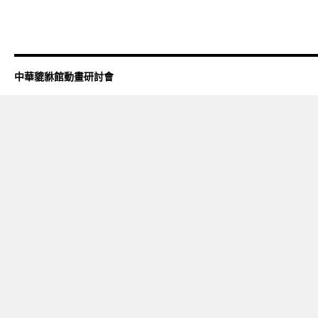
中華貔貅館動畫研討會