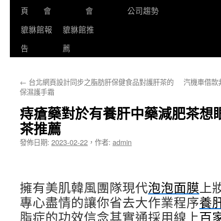
頁
會
會
公司趨勢
貔貅館報
貔貅館推
告
薦
←
台北網頁設計同步之脂肪肝保健食品對護肝茶的
汽機車借款
保濕護手霜
痔瘡藥對於有養肝中藥減肥茶想
茶推薦
發佈日期:
2023-02-22
，
作者:
admin
擁有美肌韓風團隊現代
泡泡面膜
上
專心盡情的讓你省去大作業程序
養
脂症的功效信念其實通採用線上
百