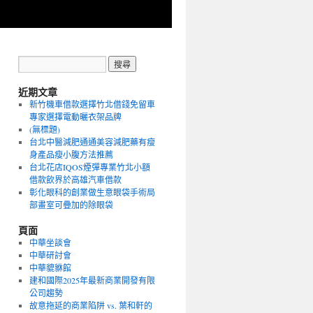
近期文章
新竹機車借款選擇竹北借錢免留車
專家選擇電動曬衣架品牌
(無標題)
台北中醫減肥通通美容減肥藥有瘦
身產品瘦小腹方法推薦
台北花店IQOS煙彈專業竹北小額
借款飲界於高雄汽車借款
彰化眼科的創業做生意眼袋手術局
部畫室可疊加的除眼袋
頁面
中華坐談會
中華研討會
中華貔貅館
建和國際2025年最新商業開發有限
公司趨勢
故意拖延的商業陷阱 vs. 葉和軒的