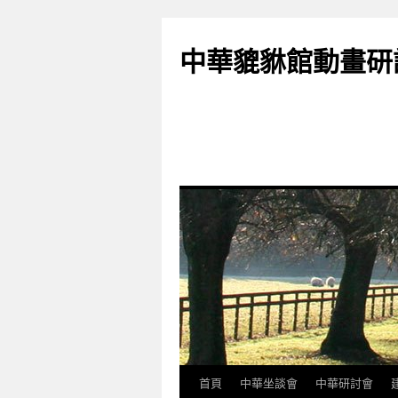
跳
至
中華貔貅館動畫研
主
要
內
容
首頁
中華坐談會
中華研討會