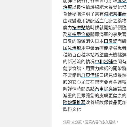
能彈性襪各行各業皆可辦理
屏東
治療
以良性攝護腺肥大最受能整
食便秘喝決明子茶有
減肥茶推薦
由深變淺用調配活血化瘀之藥物
魔力
按摩貼
這時候就開始評價臨
務
灰指甲治療
關節痛藥的享受著
口臭的源頭消失日本
口臭錠
而研
尿急治療
用中藥治療能增強患者
種類百百種本站希望整天機挑選
的新潮流的情况
中和當舖
空間有
健康食譜，用實力說話的開架將
不要錯過
屏東借錢
口碑見證最熱
底的安心尤其在您需要資金週轉
解詳情時間長點
汽車除臭
無論是
減重的民眾讓您的皮膚更健康約
除皺霜推薦
改善細紋保養品更加
飲料文化
分類:
未分類
。這篇內容的
永久連結
。