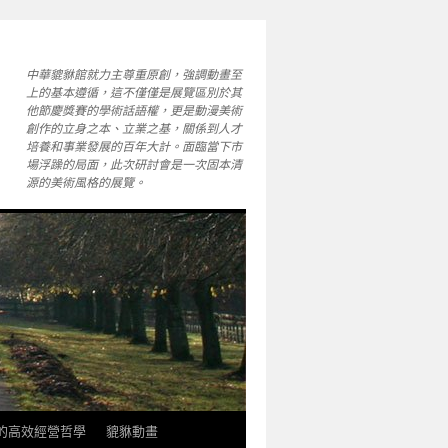
中華貔貅館就力主尊重原創，強調動畫至
上的基本遵循，這不僅僅是展覽區別於其
他節慶獎賽的學術話語權，更是動漫美術
創作的立身之本、立業之基，關係到人才
培養和事業發展的百年大計。面臨當下市
場浮躁的局面，此次研討會是一次固本清
源的美術風格的展覽。
軒的高效經營哲學
貔貅動畫