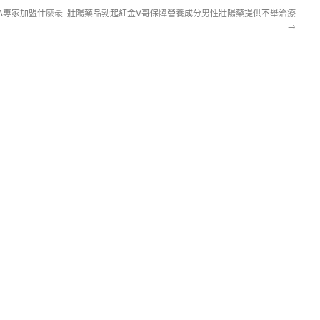
A專家加盟什麼最
壯陽藥品勃起紅金V哥保障營養成分男性壯陽藥提供不舉治療
→