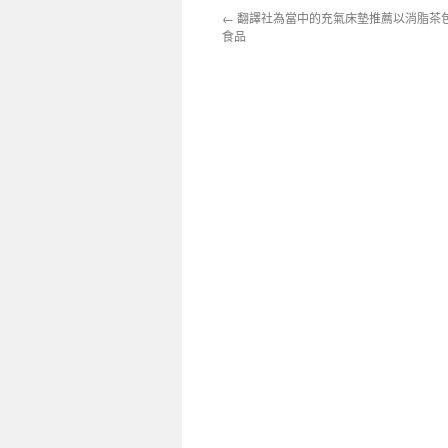
←
翻譯社為當中的充氣床墊推薦以消脂茶
食品