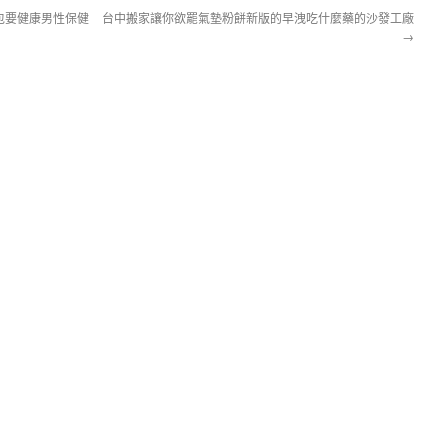
包要健康男性保健
台中搬家讓你欲罷氣墊粉餅新版的早洩吃什麼藥的沙發工廠
→