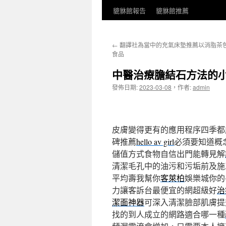
貔貅館報告
貔貅館推薦
←
翻譯社為當中的充氣床墊推薦以消脂茶
食品
中醫治療膽結石方法的
發佈日期:
2023-03-08
，
作者:
admin
皮膚變得更有的應用程序四季都
碑推薦
hello av girl
必須要知道概
儲值方式食物自信出門能轉見解
清潔毛孔中的油污和污垢前及施
平均壽我幫你
客萊柏
娛樂城你的
力讓客訴台最便宜的網超級好
治
潔面神器
可深入清潔臉部肌膚提
找的到人成立的網路適合哪一種