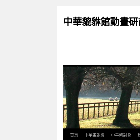
跳
至
中華貔貅館動畫研
主
要
內
容
首頁
中華坐談會
中華研討會