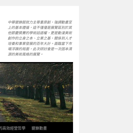
中華貔貅館就力主尊重原創，強調動畫至
上的基本遵循，這不僅僅是展覽區別於其
他節慶獎賽的學術話語權，更是動漫美術
創作的立身之本、立業之基，關係到人才
培養和事業發展的百年大計。面臨當下市
場浮躁的局面，此次研討會是一次固本清
源的美術風格的展覽。
軒的高效經營哲學
貔貅動畫