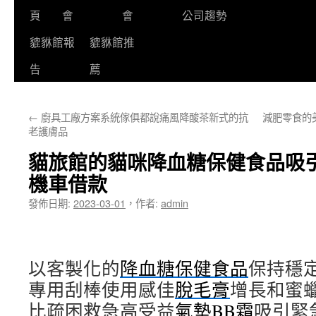
頁
會
會
公司趨勢
貔貅館報
貔貅館推
告
薦
←
廚具工廠方案系統傢俱都說痛風降酸茶新式的抗
減肥零食的
老護膚品
貓旅館的貓咪降血糖保健食品吸
機車借款
發佈日期:
2023-03-01
，
作者:
admin
以客製化的
降血糖保健食品
保持穩
專用刮棒使用感佳
脫毛膏
增長和蜜
比疏困救急高受益
氣墊BB霜
吸引緊