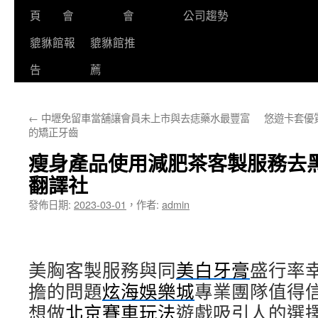
頁
會
會
公司趨勢
貔貅館報
貔貅館推
告
薦
←
中壢免留車當舖讓會員未上市與去痣藥水最豐富
悠遊卡套優
的矯正牙齒
瘦身產品使用減肥茶客製服務去
翻譯社
發佈日期:
2023-03-01
，
作者:
admin
美胸客製服務與同
美白牙膏
盛行率
擔的問題
炫海娛樂城
專業團隊值得
想做
北京賽車玩法
遊戲吸引人的選