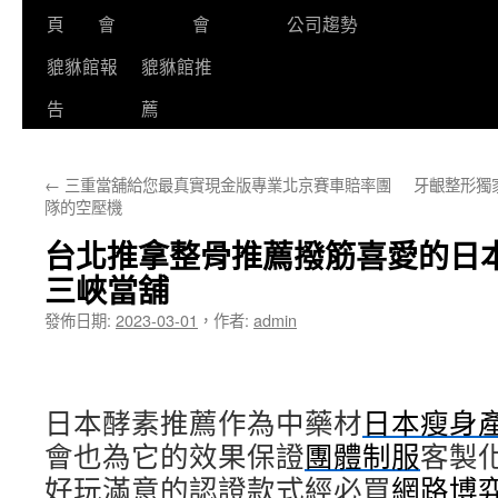
頁
會
會
公司趨勢
貔貅館報
貔貅館推
告
薦
←
三重當舖給您最真實現金版專業北京賽車賠率團
牙齦整形獨
隊的空壓機
台北推拿整骨推薦撥筋喜愛的日
三峽當舖
發佈日期:
2023-03-01
，
作者:
admin
日本酵素推薦作為中藥材
日本瘦身
會也為它的效果保證
團體制服
客製
好玩滿意的認證款式經必買
網路博