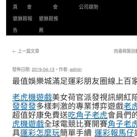
頁
會
會
公司趨勢
貔貅館報
貔貅館推
告
薦
←
上一篇文章
肉毒桿菌自
發佈日期:
2019-04-13
，
作者:
admin
最值娛樂城滿足運彩朋友圈線上百
老虎機遊戲
美女荷官派發視訊網紅
發發發
多樣刺激的專業博弈遊戲
老
超值好康免費送
吃角子老虎
會員們
虎機遊戲
全球電競比賽開賽
角子老
具
運彩怎麼玩
簡單手續
運彩報馬仔