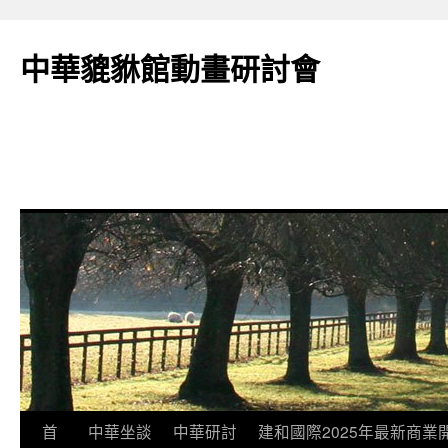
跳
至
中華貔貅館動畫研討會
主
要
內
容
首
中華坐談
中華研討
建和國際2025年最新商業