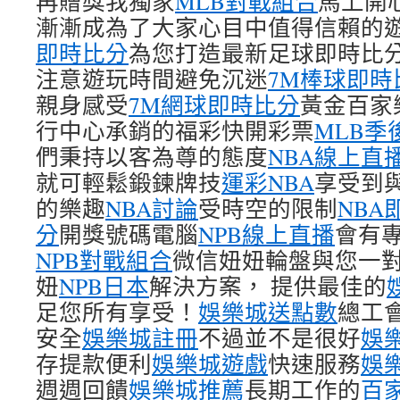
再贈獎我獨家
MLB對戰組合
馬上開
漸漸成為了大家心目中值得信賴的遊
即時比分
為您打造最新足球即時比
注意遊玩時間避免沉迷
7M棒球即時
親身感受
7M網球即時比分
黃金百家
行中心承銷的福彩快開彩票
MLB季
們秉持以客為尊的態度
NBA線上直
就可輕鬆鍛鍊牌技
運彩NBA
享受到
的樂趣
NBA討論
受時空的限制
NBA
分
開獎號碼電腦
NPB線上直播
會有
NPB對戰組合
微信妞妞輪盤與您一
妞
NPB日本
解決方案， 提供最佳的
足您所有享受！
娛樂城送點數
總工
安全
娛樂城註冊
不過並不是很好
娛
存提款便利
娛樂城遊戲
快速服務
娛
週週回饋
娛樂城推薦
長期工作的
百