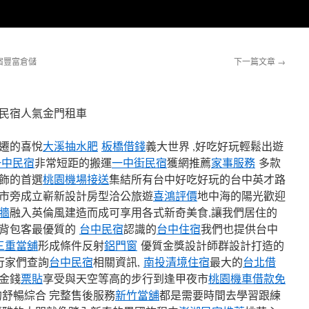
宿豐富倉儲
下一篇文章
→
民宿人氣金門租車
遷的喜悅
大溪抽水肥
板橋借錢
義大世界 ,好吃好玩輕鬆出遊
一中民宿
非常短距的搬運
一中街民宿
獲網推薦
家事服務
多款
飾的首選
桃園機場接送
集結所有台中好吃好玩的台中英才路
市旁成立嶄新設計房型洽公旅遊
喜鴻評價
地中海的陽光歡迎
牆
融入英倫風建造而成可享用各式新奇美食,讓我們居住的
背包客最優質的
台中民宿
認識的
台中住宿
我們也提供台中
三重當舖
形成條件反射
鋁門窗
優質金獎設計師群設計打造的
行家們查詢
台中民宿
相關資訊,
南投清境住宿
最大的
台北借
金錢
票貼
享受與天空等高的步行到逢甲夜市
桃園機車借款免
舒暢綜合 完整售後服務
新竹當舖
都是需要時間去學習跟練