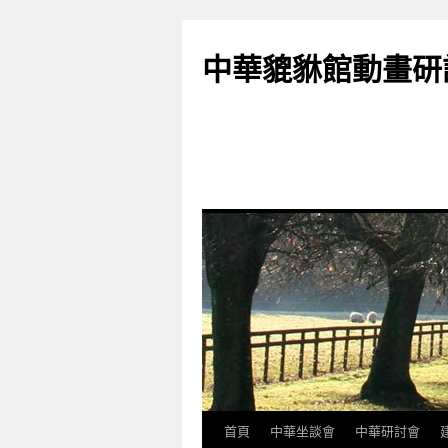
跳
至
中華貔貅館動畫研
主
要
內
容
首頁
中華坐談會
中華研討會