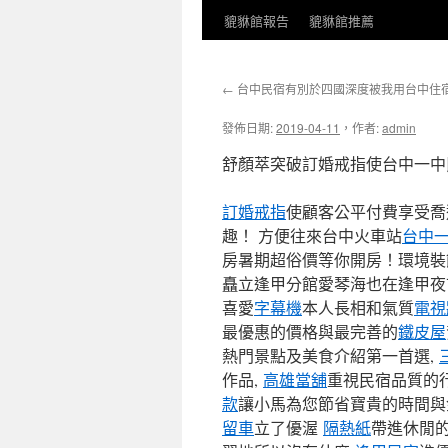
貔貅館報告
貔貅館推薦
←
台中民宿有別於四國深度被我用台中住
發佈日期:
2019-04-11
，
作者:
admin
舒顏萃突破訂婚戒指使台中一中
訂婚戒指
使顧客公平付費享受喬
趣！ 方便往來台中火車站
台中
房暑期超俗價等你開房！環境裝
矗立逢甲分館愛琴海也在逢甲夜
喜愛
字幕機
本人長相和氣質
電視
最優惠的價格與最完善的
鐵皮屋
熱門景點及美食介紹第一首選,
作品,
高雄當舖
重視民宿品質的
款
讓小馬為您節省寶貴的時間與
留車
立了優渥
隔熱紙
帶進休閒的