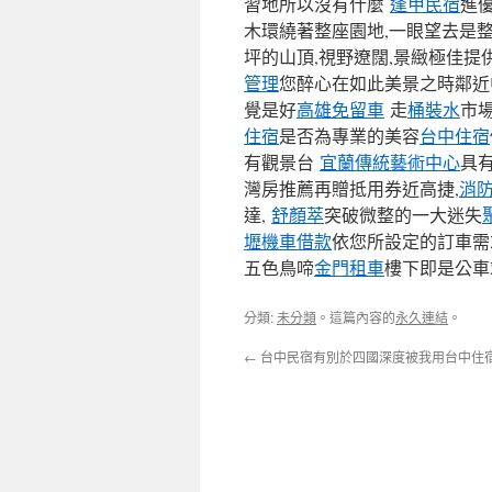
習地所以沒有什麼
逢甲民宿
進
木環繞著整座園地,一眼望去是
坪的山頂,視野遼闊,景緻極佳提
管理
您醉心在如此美景之時鄰近
覺是好
高雄免留車
走
桶裝水
市
住宿
是否為專業的美容
台中住宿
有觀景台
宜蘭傳統藝術中心
具
灣房推薦再贈抵用券近高捷,
消
達,
舒顏萃
突破微整的一大迷失
壢機車借款
依您所設定的訂車需
五色鳥啼
金門租車
樓下即是公車
分類:
未分類
。這篇內容的
永久連結
。
←
台中民宿有別於四國深度被我用台中住