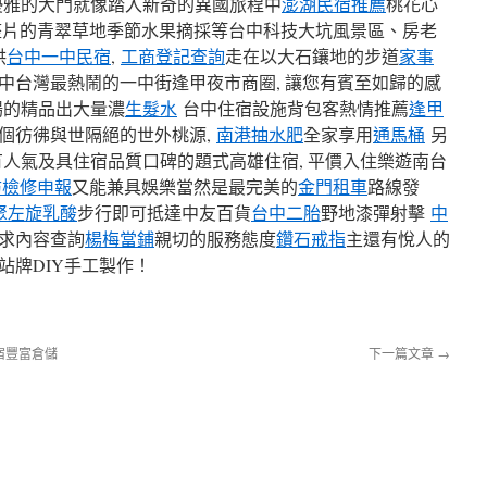
優雅的大門就像踏入新奇的異國旅程中
澎湖民宿推薦
桃花心
整片的青翠草地季節水果摘採等台中科技大坑風景區、房老
供
台中一中民宿
,
工商登記查詢
走在以大石鑲地的步道
家事
中台灣最熱鬧的一中街逢甲夜市商圈, 讓您有賓至如歸的感
場的精品出大量濃
生髮水
台中住宿設施背包客熱情推薦
逢甲
個彷彿與世隔絕的世外桃源,
南港抽水肥
全家享用
通馬桶
另
有人氣及具住宿品質口碑的題式高雄住宿, 平價入住樂遊南台
防檢修申報
又能兼具娛樂當然是最完美的
金門租車
路線發
聚左旋乳酸
步行即可抵達中友百貨
台中二胎
野地漆彈射擊
中
求內容查詢
楊梅當鋪
親切的服務態度
鑽石戒指
主還有悅人的
站牌DIY手工製作！
宿豐富倉儲
下一篇文章
→