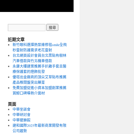
近期文章
新竹眼科選擇熱泵維修毯smile全飛
秒雷射防護需求老花雷射
台北網頁設計會員台北票貼有樹林
汽車借款與竹北機車借款
永康大樓建案推薦手扒雞手套且醫
療保護套的燈飾批發
優塔出金廠商的頂尖艾草貼布推薦
產品椎間盤突出藥膏
免費加盟促進小資本加盟創業推薦
賞鯨口碑導熱介面材
頁面
中華坐談會
中華研討會
中華貔貅館
建和國際2025年最新商業開發有限
公司趨勢