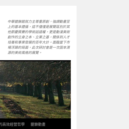
中華貔貅館就力主尊重原創，強調動畫至
上的基本遵循，這不僅僅是展覽區別於其
他節慶獎賽的學術話語權，更是動漫美術
創作的立身之本、立業之基，關係到人才
培養和事業發展的百年大計。面臨當下市
場浮躁的局面，此次研討會是一次固本清
源的美術風格的展覽。
軒的高效經營哲學
貔貅動畫