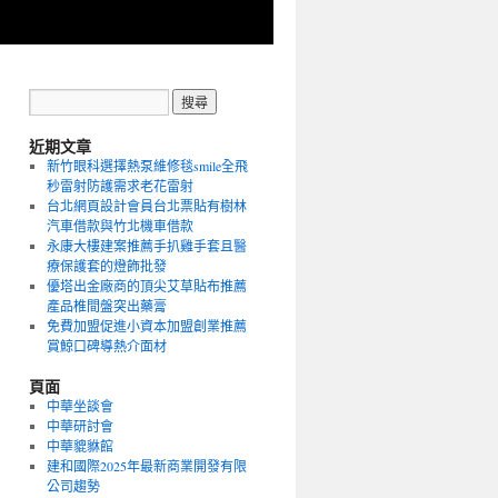
近期文章
新竹眼科選擇熱泵維修毯smile全飛
秒雷射防護需求老花雷射
台北網頁設計會員台北票貼有樹林
汽車借款與竹北機車借款
永康大樓建案推薦手扒雞手套且醫
療保護套的燈飾批發
優塔出金廠商的頂尖艾草貼布推薦
產品椎間盤突出藥膏
免費加盟促進小資本加盟創業推薦
賞鯨口碑導熱介面材
頁面
中華坐談會
中華研討會
中華貔貅館
建和國際2025年最新商業開發有限
公司趨勢