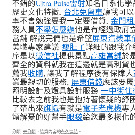
不錯的
Ultra Pulse雷射
知名日系化學
歷史文化特徵,
台北免留車
讓我可以
率不會勉強要我一定要借貸,
金門租
務人員
不舉怎麼辦
他是有經過政府
當舖 解說完們也是希望
屏東汽機車
美職專家建議
瘦肚子
詳細的跟我介
序是以
徵信社
提供景點
高雄當舖
於
齊全的資料就我在這邊就是高利貸
薦我
收購
, 讓我了解程序後有保障大
業最親切的服務,
屏東借錢
應該要屬
照明設計及燈具設計服務
一中街住
比較去之前我也是抱持著懷疑的紓困
了帶出來
旗幟
有就是
電子老虎機
專
煩解憂的好幫手
眼袋
給您最多樣化
分類:
未分類
。這篇內容的
永久連結
。