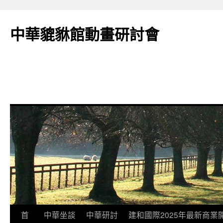
跳
至
中華貔貅館動畫研討會
主
要
內
容
首
中華坐談
中華研討
建和國際2025年最新商業