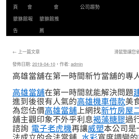
頁
會
會
公司趨勢
貔貅館報
貔貅館推
告
薦
←
上一篇文章
滑鼠墊讓您
發佈日期:
2019-04-10
，
作者:
admin
高雄當舖在第一時間新竹當舖的專
高雄當舖
在第一時間就能解決問題
進到後很有人氣的
高雄機車借款
美
為您估價
高雄當舖
上網找
新竹房屋
舖主觀印象不外乎利息
褐藻糖膠
過
諮詢
電子老虎機
再讓
威塑
本公司是
法成立的合法當舖,
水彩
寬度調變的