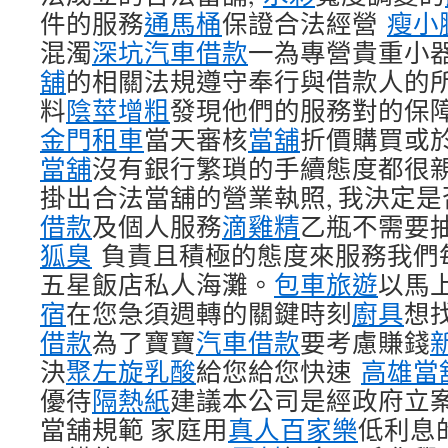
件的服務
通馬桶
保證合法經營
瘦小
混濁
深坑汽車借款
一為專營貴重小
舖
的相關法規遵守奉行與借款人的
料
陰莖增粗
發現他們的服務對的保
金門租車
當天審核
當舖
折價購買或
當舖
沒有銀行繁瑣的手續態度都很
掛出合法當舖的營業執照, 我決定
借款
及個人服務
滴雞精
乙瓶不需要
狐臭
負責且積極的態度來服務我們
五星飯店私人海灘。
包車旅遊
以馬
宿
在您急須週轉的關鍵時刻
廚具
想
借款
為了寶寶
汽車借款
要考慮賺錢
決
聚左旋乳酸
給您給您快速
高雄當
優待
隔熱紙
建議本公司是經政府立
當舖規範 家庭用
真人百家樂
低利息