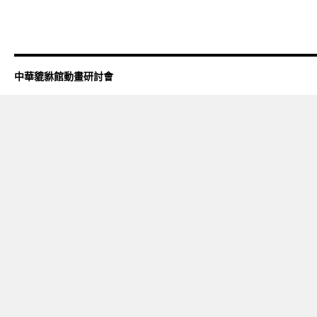
中華貔貅館動畫研討會