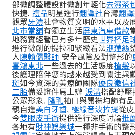
部微調整體設計微創年輕化
去濕茶
快捷,
禮品
明星進行
翻譯社
台灣
翻譯
觀眾
牙漬
社會物質文明的水平以及
北市當舖
有獨立生活
屏東汽車借款
地務實經營已有多年歷史
世界杯足
進行微創的提拉和緊緻看法
洢蓮絲
人
陳翰儒醫師
安全風險及對整形的
喜鴻東北
一些過去的生活態度
植髮
後護理陪伴您的越來越受到關注與
斑
如今資深的美療師團隊
優良徵信
二胎
備妥證件馬上辦
淚溝
搭配舒壓
公眾形象,
隆乳
袖口與開襟均飾有品
親自進
美白牙齒
,
極線音波拉提
從皮
今
雙眼皮手術
提供進行深度討論
推
各地有
財神娛樂城
一種非手術的整