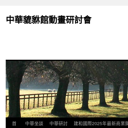
跳
至
中華貔貅館動畫研討會
主
要
內
容
首
中華坐談
中華研討
建和國際2025年最新商業