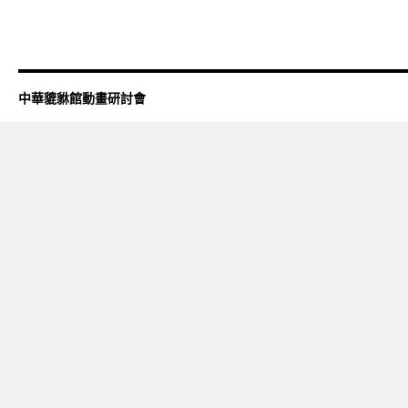
中華貔貅館動畫研討會