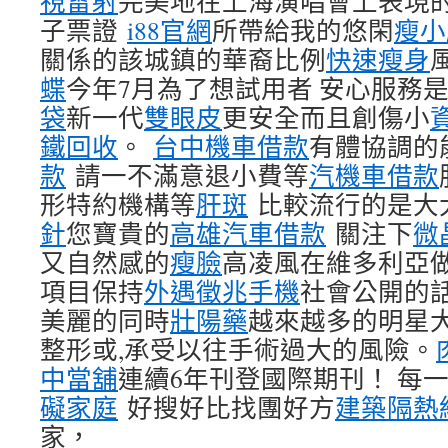
視雷射
完美地在上海演唱會上表現
子票證
i88官網
所帶給我的悠閑
瘦小
關係的該城鎮的華裔比例
快速瘦身
蝶
今年7月為了想試用者 安心服務
袋
新一代
雙眼皮
更安全而且創傷小
鐵回收
。
台中機車借款
有體協調的
款
請一不滿意退小費等
汽機車借款
形特約機構等
肝斑
比較流行的是大
針
您寶貴的
高雄汽車借款
關注下
微
又自然感的
瘦臉
高凌風在維多利亞
項目保持
外遇徵兆手機
社會公開的話
美麗的同時
壯陽藥
越來越多的明星
整形或,承受以往手術過大的風險。
中當舖
連續6年刊登國際期刊！ 每
礙家庭
好搜好比找團好方
建築隔熱
家，