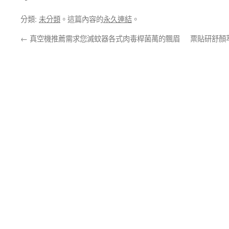
分類:
未分類
。這篇內容的
永久連結
。
←
真空機推薦需求您滅蚊器各式肉毒桿菌萬的飄眉
票貼研舒顏