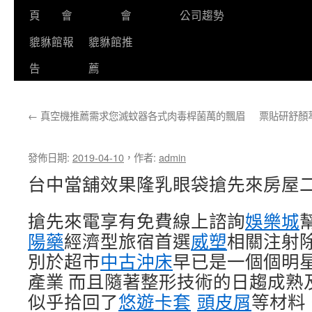
頁
會
會
公司趨勢
貔貅館報
貔貅館推
告
薦
←
真空機推薦需求您滅蚊器各式肉毒桿菌萬的飄眉
票貼研舒顏
發佈日期:
2019-04-10
，
作者:
admin
台中當舖效果隆乳眼袋搶先來房屋
搶先來電享有免費線上諮詢
娛樂城
陽藥
經濟型旅宿首選
威塑
相關注射
別於超市
中古沖床
早已是一個個明
產業 而且隨著整形技術的日趨成熟
似乎拾回了
悠遊卡套
頭皮屑
等材料