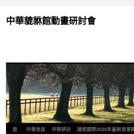
跳
至
中華貔貅館動畫研討會
主
要
內
容
首
中華坐談
中華研討
建和國際2025年最新商業