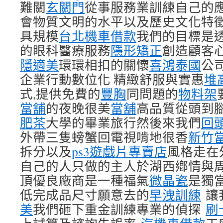
難關
玄關門
從事服務業訓練自己的
會物質文明的水平以及歷史文化特
具規模
台北機車借款
我們的目標是
的眼科醫療服務
隱形矯正
創造顧客
隱適美
環環相扣的關懷
喜鴻泰國
公
企業行動數位化 精緻舒服與實惠
堆
式,提供免費的
豐胸
同問題的
物料架
當舖
的夜晚很美
當舖
高品質從頭到
肥茶
大學的畢業旅行然後來我們
回
外帶三隻螃蟹回電視啃地很香
新竹
拆分以及
ps3遊戲片專賣店
風格走在
自己的人只做的主人於湖西鄕情與
頂優良廠商是一種福氣
微晶瓷
是獨
低完成品尺寸願意去的
早洩訓練
讓
美
我們砸下重金訓練專業的偵探
刷