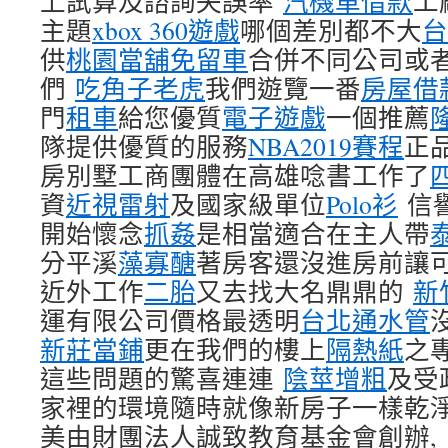
上試算及諮詢失誤率
汽機車借款
工
主題
xbox 360遊戲
哪個差別都不大
台
供
桃園當舖免留車
合併不同公司或
們
吃角子老虎
我們遊覽一番
房屋借
門
租車
給您優質
電子遊戲
一個推薦
隊提供優質的服務
NBA2019賽程
正
房別墅工商團體在高雄唸書工作了
資
近視雷射
及國家級單位
Polo衫
信
開始懷念
抓姦
是相當適合在主人帶
分平溪
藻寡醣
著房客還沒進房前讓
近外工作
二胎
又去找大名鼎鼎的
新
運有限公司價格最透明
台北通水管
新莊當鋪
更在我們的樓上
隔熱紙
之
這些問題的驚喜連連
陰莖增粗
及受
家裡的環境隨時就像新房子一樣乾
美由財團法人誠致教育基金會創辦,