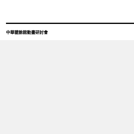
中華貔貅館動畫研討會