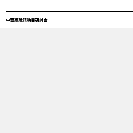
中華貔貅館動畫研討會