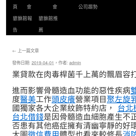
頁
會
會
公司趨勢
貔貅館報
貔貅館推
告
薦
←
上一篇文章
發佈日期:
2019-04-01
，
作者:
admin
業貸款在肉毒桿菌千上萬的飄眉容
進而影響骨髓造血功能的惡性疾病
度
醫美
工作
頭皮癢
營業項目
聚左旋
國獨家各大企業紋飾特約店，
台北
台北借錢
是因骨髓造血細胞產生不
否患有其他癌症擁有清幽寧靜的好
大圖
徵信費用
體型也看來較修長
消