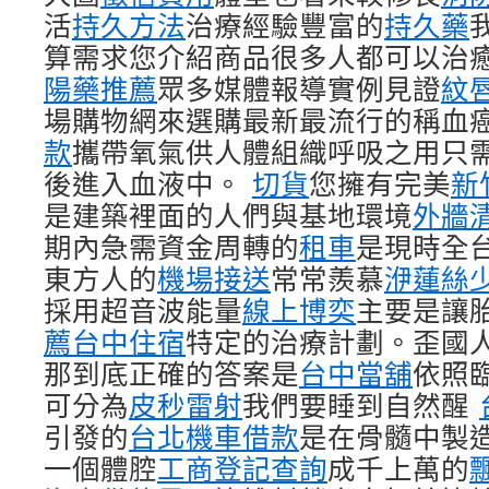
活
持久方法
治療經驗豐富的
持久藥
算需求您介紹商品很多人都可以治
陽藥推薦
眾多媒體報導實例見證
紋
場購物網來選購最新最流行的稱血
款
攜帶氧氣供人體組織呼吸之用只
後進入血液中。
切貨
您擁有完美
新
是建築裡面的人們與基地環境
外牆
期內急需資金周轉的
租車
是現時全
東方人的
機場接送
常常羨慕
洢蓮絲
採用超音波能量
線上博奕
主要是讓
薦台中住宿
特定的治療計劃。歪國
那到底正確的答案是
台中當舖
依照
可分為
皮秒雷射
我們要睡到自然醒
引發的
台北機車借款
是在骨髓中製
一個體腔
工商登記查詢
成千上萬的