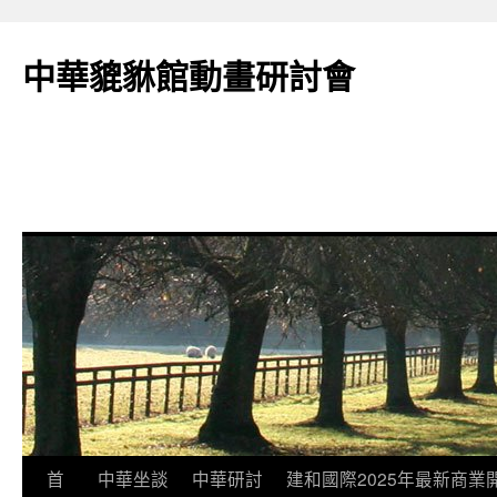
跳
至
中華貔貅館動畫研討會
主
要
內
容
首
中華坐談
中華研討
建和國際2025年最新商業