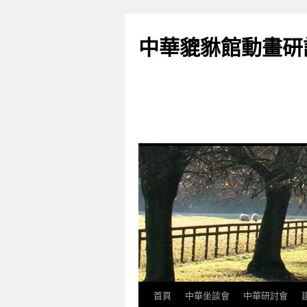
跳
至
中華貔貅館動畫研
主
要
內
容
首頁
中華坐談會
中華研討會