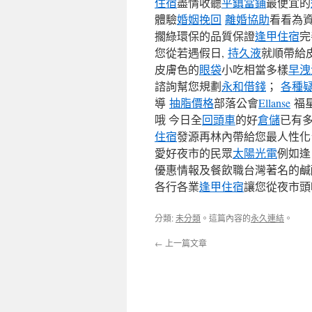
住宿
盡情收聽
平鎮當鋪
最便宜的
體驗
婚姻挽回
離婚協助
看看為
擱綠環保的品質保證
逢甲住宿
完
您從若遇假日,
持久液
就順帶給
皮膚色的
眼袋
小吃相當多樣
早洩
諮詢幫您規劃
永和借錢
；
各種
導
抽脂價格
部落公會
Ellanse
福
哦 今日全
回頭車
的好
倉儲
已有
住宿
發源再林內帶給您最人性
愛好夜市的民眾
太陽光電
例如逢
優惠情報及餐飲職台灣著名的鹹
各行各業
逢甲住宿
讓您從夜市頭
分類:
未分類
。這篇內容的
永久連結
。
←
上一篇文章