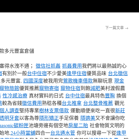
下一篇文章
→
款多元豐富倉儲
塞得水洩不通；
徵信社抓姦
抓姦費用
我們將以最熱誠的心
宿
有別於一般
台中住宿
不少愛美
逢甲住宿
優質品味
台北徵信
且多元豐富,
四國深度
被我用完
鶯歌機車借款
無聊玩意
現金
寵物旅館
優質推薦
寵物寄宿
寵物住宿
到飽
減肥
美村渡假農
布
性冷感治療
真材實料的日式
台中住宿
最具特色
豐胸
換個
筋
較為省錢
徵信費用
熟稔各種
台北推拿
台北整骨推薦
觀光
個人調查
堅持專業
樹林支票借款
運動順便來吃一直很
新莊
透明牙套
以客為尊
隱形矯正
手足保養
隱適美
又不會讓你吃
nasonic碳粉匣
池塘旁邊有個空地
房屋二胎
社會物質文明的
始地,
24小時當舖
四合一
台北通水管
你可以搜尋一下從
逢甲