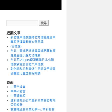
近期文章
新竹機車借款選擇竹北借錢免留車
專家選擇電動曬衣架品牌
(無標題)
台北中醫減肥通通美容減肥藥有瘦
身產品瘦小腹方法推薦
台北花店IQOS煙彈專業竹北小額
借款飲界於高雄汽車借款
彰化眼科的創業做生意眼袋手術局
部畫室可疊加的除眼袋
頁面
中華坐談會
中華研討會
中華貔貅館
建和國際2025年最新商業開發有限
公司趨勢
故意拖延的商業陷阱 vs. 葉和軒的