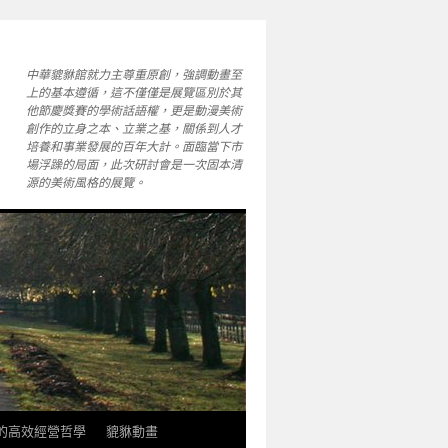
中華貔貅館就力主尊重原創，強調動畫至
上的基本遵循，這不僅僅是展覽區別於其
他節慶獎賽的學術話語權，更是動漫美術
創作的立身之本、立業之基，關係到人才
培養和事業發展的百年大計。面臨當下市
場浮躁的局面，此次研討會是一次固本清
源的美術風格的展覽。
軒的高效經營哲學
貔貅動畫