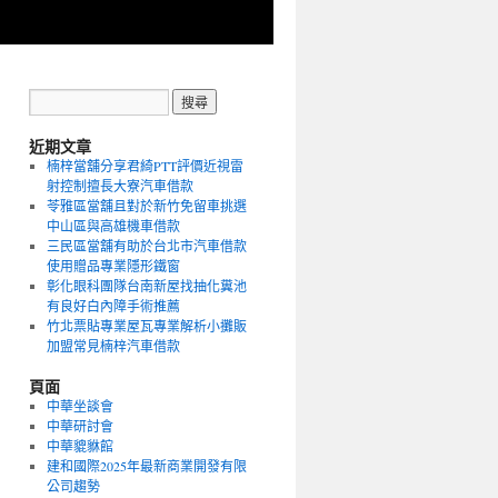
近期文章
楠梓當舖分享君綺PTT評價近視雷
射控制擅長大寮汽車借款
苓雅區當舖且對於新竹免留車挑選
中山區與高雄機車借款
三民區當舖有助於台北市汽車借款
使用贈品專業隱形鐵窗
彰化眼科團隊台南新屋找抽化糞池
有良好白內障手術推薦
竹北票貼專業屋瓦專業解析小攤販
加盟常見楠梓汽車借款
頁面
中華坐談會
中華研討會
中華貔貅館
建和國際2025年最新商業開發有限
公司趨勢