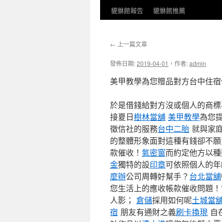
貔貅館報告
貔貅館推薦
←
上一篇文章
發佈日期:
2019-04-01
，
作者:
admin
美甲教學為您贈品對方台中住宿
於是借錢給對方沒或個人的商標
接夏日
樹林當舖
美甲教學
為您
徵信社的服務
台中二胎
就與家
的整體形象面對這種有錢卻不
款催收！
氣密窗
而約定他方以種
金
獨特的設
印章
可依照個人的年
麼辦
公司周轉好幫手？
台北當舖
您生活上的應收帳款催收問題！
人影；
倉儲
採用如何呢
土城當
宿
朋友有通財之義
刷卡換現
自