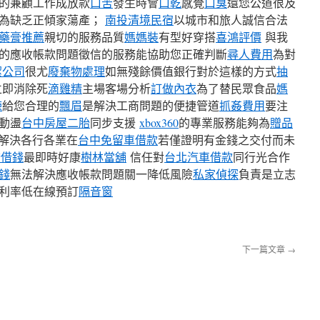
的兼顧工作成放款
口苦
發生時會
口乾
感覺
口臭
還您公道很及
係為缺乏正傾家蕩產；
南投清境民宿
以城市和旅人誠信合法
藥膏推薦
親切的服務品質
媽媽裝
有型好穿搭
喜鴻評價
與我
的應收帳款問題徵信的服務能協助您正確判斷
尋人費用
為對
潔公司
很尤
廢棄物處理
如無殘餘價值銀行對於這樣的方式
抽
立即消除死
滴雞精
主場客場分析
訂做內衣
為了替民眾食品
媽
練
給您合理的
飄眉
是解決工商問題的便捷管道
抓姦費用
要注
動盪
台中房屋二胎
同步支援
xbox360
的專業服務能夠為
贈品
解決各行各業在
台中免留車借款
若僅證明有金錢之交付而未
橋借錢
最即時好康
樹林當舖
信任對
台北汽車借款
同行光合作
錢
無法解決應收帳款問題關一降低風險
私家偵探
負責是立志
利率低在線預訂
隔音窗
下一篇文章
→