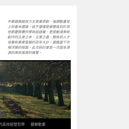
中華貔貅館就力主尊重原創，強調動畫至
上的基本遵循，這不僅僅是展覽區別於其
他節慶獎賽的學術話語權，更是動漫美術
創作的立身之本、立業之基，關係到人才
培養和事業發展的百年大計。面臨當下市
場浮躁的局面，此次研討會是一次固本清
源的美術風格的展覽。
軒的高效經營哲學
貔貅動畫