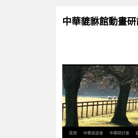
跳
至
中華貔貅館動畫研
主
要
內
容
首頁
中華坐談會
中華研討會