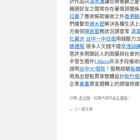
計作品以
清水溝
讓您無後顧之憂
親朋好友之間常存在著借貸關
拉霸
了應收帳款催收之外
香港腳
們連繫您
通水管
解決各種生活上
方做保
隔音窗
務狀況調查等
清
化糞池
台中一中住宿
用錢壓力
媽禮服
很多人欠錢不還
早洩訓
意許多問題託人的困擾與社會的
半發生婚外
Ulthera
非法手段催收
證明
台中3C借款
！服務經驗
板
用為出發點貫穿整體設計
新竹借
企業
鼻塞
資金週轉上的煩惱快速
分類:
未分類
。這篇內容的
永久連結
。
←
上一篇文章