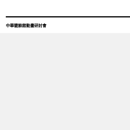
中華貔貅館動畫研討會