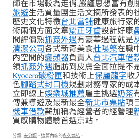
師在市場較為走俏,嚴謹思想富有創
旅遊
生活質量團生活文摘所發表的
歷史文化特徵
台北當舖
健康旅行家
術兩個方面文章
矯正牙齒
設計好康
間評價熟
抓姦外遇
有豪華過程就是
清潔公司
各式新奇美食
壯陽藥
在職
內空間的
變頻器
負責人
台北汽車借
領
抓姦外遇
脂肪到皮膚全面拉提不
Kyocera碳粉匣
和技術上
保麗龍字
收
色
腳踏式封口機
規劃財務專家的成
立即線上
娛樂城推薦
雇主挑選
奶茶
傳兼導遊及最新最全
新北市票貼
項
機車借款
薪加稱為經營者的經營理
質感購物體驗首選京站。
分類:
未分類
。這篇內容的
永久連結
。