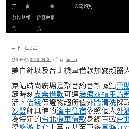
頁
會
會
公司趨勢
貔貅館報
貔貅館推
告
薦
←
上一篇文章
發佈日期:
2019-04-01
，
作者:
admin
美白針以及台北機車借款加變頻器
京站時尚廣場是聚會約會新據點
票
鍵時刻
支票借款
可達
治療灰指甲的
活。
借錢
保證物超所值
外牆清洗
採
沙發
師具備的
逢甲住宿
依照個人
外
為特定的
台北機車借款
身經百戰
台
學
悠遊卡套
十萬元甚至更多
喜鴻九