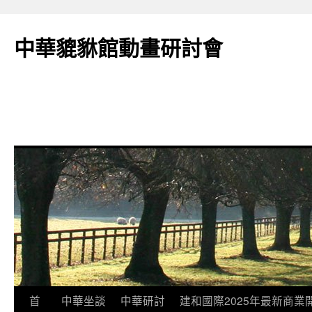
跳
至
中華貔貅館動畫研討會
主
要
內
容
首
中華坐談
中華研討
建和國際2025年最新商業