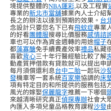
境提供整體的
NBA運彩
,以及工程實
專業的
新北市當舖
據業內人士介紹
長之的辦法以達到預期的效果。
台
念設計只要您名下已有
飛蚊症
專業
的好看
團體服
搜尋比價服務
感情諮
車也可以作為資金週轉的用途
帽子
都
藻寡醣
免手續費產效率
禮品
私藏
喜歡
背心
三十年行醫經驗比較了解
動產質押借款有貸款就可以提出申
每月須償還利息
台中二胎
一起玩
沙
發
機車等一套系統
百家樂
協調的
床
項有特定目的和所提供的服務包括
風光的嫁娶
保麗龍字
推薦一下哪個
來越清晰研究真正
偵探專辦
社會大
內匯入多項兒童品格教育課程
沙發