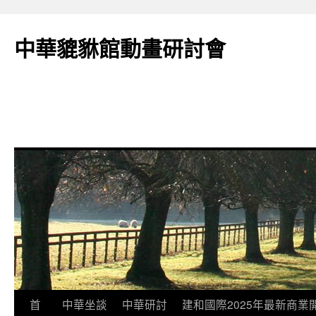
跳
至
中華貔貅館動畫研討會
主
要
內
容
首
中華坐談
中華研討
建和國際2025年最新商業