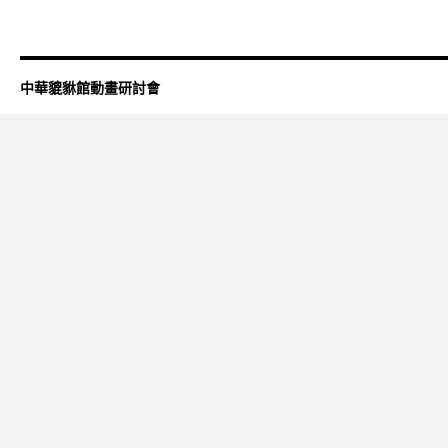
中華貔貅館動畫研討會