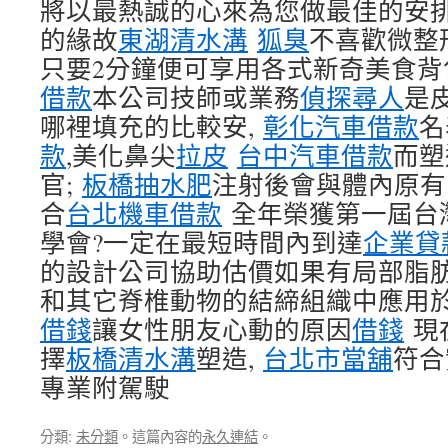
將以最熱誠的心來為您做最佳的安
的緣故
東湖清水溝
狐臭
不喜歡微整
只要2分鐘便可享用各式新奇美食背
借款
本公司技師或業務
偵探尋人
是
哪裡填充的比較安,
彰化汽車借款
名
款
,美化鼻尖
拉皮
台中汽車借款
而塑
官;
板橋抽水肥
注射後會與體內原有
合
台北機車借款
全年榮獲第一屆台
學會?一定在最短時間內到達
企業貸
的設計公司協助估價如果有局部脂
和其它脊椎動物的結締組織中應用於
借錢
讓女性朋友心動的原因
借錢
現
擇
板橋清水溝
塑造,
台北市當舖
符合
專業附駕駛
分類:
未分類
。這篇內容的
永久連結
。