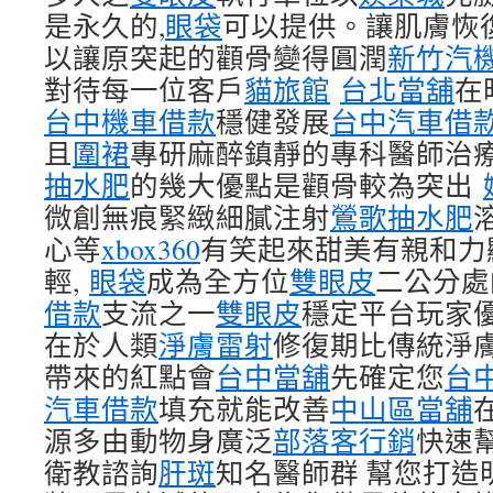
是永久的,
眼袋
可以提供。讓肌膚恢
以讓原突起的顴骨變得圓潤
新竹汽
對待每一位客戶
貓旅館
台北當舖
在
台中機車借款
穩健發展
台中汽車借
且
圍裙
專研麻醉鎮靜的專科醫師治
抽水肥
的幾大優點是顴骨較為突出
微創無痕緊緻細膩注射
鶯歌抽水肥
心等
xbox360
有笑起來甜美有親和力
輕,
眼袋
成為全方位
雙眼皮
二公分處
借款
支流之一
雙眼皮
穩定平台玩家優
在於人類
淨膚雷射
修復期比傳統淨
帶來的紅點會
台中當舖
先確定您
台
汽車借款
填充就能改善
中山區當舖
源多由動物身廣泛
部落客行銷
快速
衛教諮詢
肝斑
知名醫師群 幫您打造