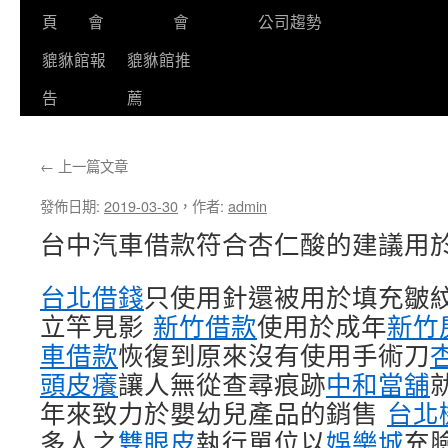
頁
會
會
公司趨勢
貔貅館報
貔貅館推
告
薦
←
上一篇文章
發佈日期:
2019-03-30
，
作者:
admin
台中汽車借款符合杏仁酸的建議用
台北借錢
只使用針還被用於填充皺
立竿見影
新竹借款
使用於成年
新竹
車借款
恢復到原來沒有使用手術刀
頭皮癢
讓人無從查尋痕跡
中和當舖
年來致力於嬰幼兒產品的銷售
台北
多人之
雙眼皮
執行單位以
娛樂城
充