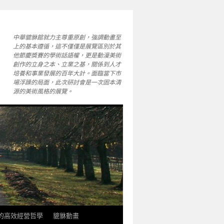
中華貔貅館就力主尊重原創，強調動畫至
上的基本遵循，這不僅僅是展覽區別於其
他節慶獎賽的學術話語權，更是動漫美術
創作的立身之本、立業之基，關係到人才
培養和事業發展的百年大計。面臨當下市
場浮躁的局面，此次研討會是一次固本清
源的美術風格的展覽。
軒的高效經營哲學
貔貅動畫