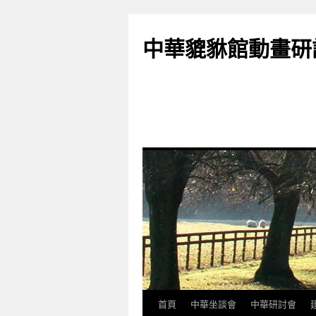
跳
至
中華貔貅館動畫研
主
要
內
容
首頁
中華坐談會
中華研討會