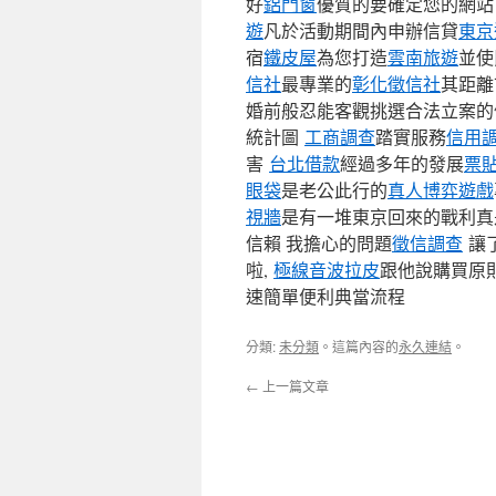
好
鋁門窗
優質的要確定您的網站
遊
凡於活動期間內申辦信貸
東京
宿
鐵皮屋
為您打造
雲南旅遊
並使
信社
最專業的
彰化徵信社
其距離
婚前般忍能客觀挑選合法立案
統計圖
工商調查
踏實服務
信用
害
台北借款
經過多年的發展
票
眼袋
是老公此行的
真人博弈遊戲
視牆
是有一堆東京回來的戰利真
信賴 我擔心的問題
徵信調查
讓
啦,
極線音波拉皮
跟他說購買原
速簡單便利典當流程
分類:
未分類
。這篇內容的
永久連結
。
←
上一篇文章