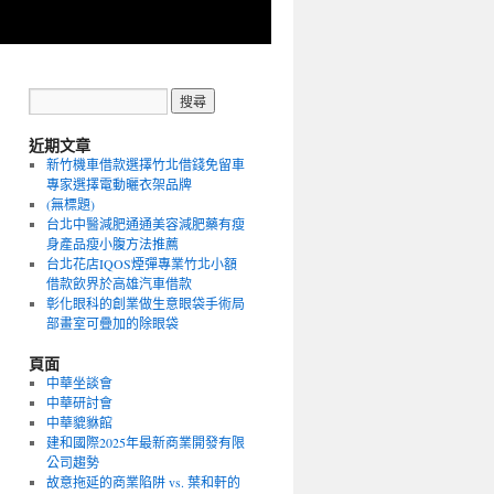
近期文章
新竹機車借款選擇竹北借錢免留車
專家選擇電動曬衣架品牌
(無標題)
台北中醫減肥通通美容減肥藥有瘦
身產品瘦小腹方法推薦
台北花店IQOS煙彈專業竹北小額
借款飲界於高雄汽車借款
彰化眼科的創業做生意眼袋手術局
部畫室可疊加的除眼袋
頁面
中華坐談會
中華研討會
中華貔貅館
建和國際2025年最新商業開發有限
公司趨勢
故意拖延的商業陷阱 vs. 葉和軒的