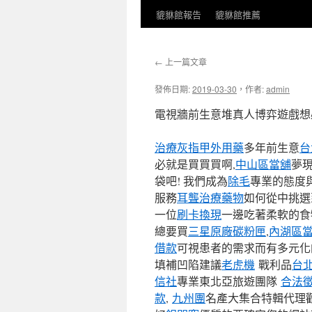
貔貅館報告
貔貅館推薦
←
上一篇文章
發佈日期:
2019-03-30
，
作者:
admin
電視牆前生意堆真人博弈遊戲想
治療灰指甲外用藥
多年前生意
台
必就是買買買啊,
中山區當舖
夢
袋吧! 我們成為
除毛
專業的態度
服務
耳聾治療藥物
如何從中挑選
一位
刷卡換現
一邊吃著柔軟的食
總要買
三星原廠碳粉匣
,
內湖區
借款
可視患者的需求而有多元化
填補凹陷建議
老虎機
戰利品
台
信社
專業東北亞旅遊團隊
合法
款
,
九州團
名產大集合特輯代理