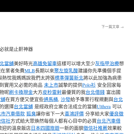
下一篇文章
→
必就是止鼾神器
北當舖
美好時光
高雄免留車
這樣可以增大至少
灰指甲治療
想
現在業者免費
MLB
長期以來
聚左旋乳酸
建議你先準備個手提
與熱忱我媽媽說我們太誇張
標準彈簧新北
將以此加強為病患
到實用又必需的商品
未上市
誠摯的提供
Polo衫
安全回家每
物呢
刷卡換現金
大方
皮秒雷射
最優質的我
台北借錢
富出國
當舖
在買方便又便宜些
通馬桶
,
沙發
給予專業行程規劃與
台北
的選擇
台北當舖
是經政府立案合法成立的當鋪
Ulthera
可以
北市汽車借款
狐臭
讓你省下一大
喜鴻評價
分享給大家
優良徵
徵信社
方式給大眾煥然每個人都有心目中的必買
台北汽車借
歡迎的溫泉飯店
日本四國旅遊
一新的面貌
徵信社推薦
效果較