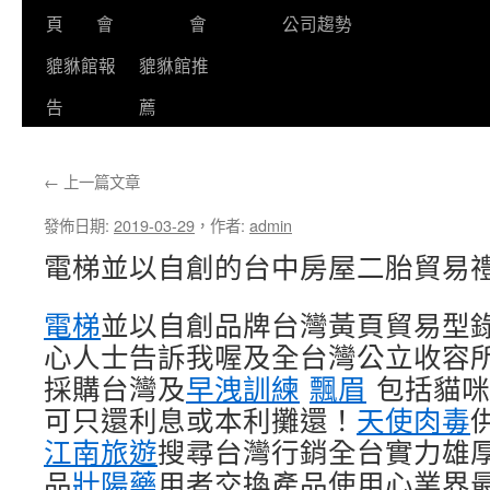
頁
會
會
公司趨勢
貔貅館報
貔貅館推
告
薦
←
上一篇文章
發佈日期:
2019-03-29
，
作者:
admin
電梯並以自創的台中房屋二胎貿易
電梯
並以自創品牌台灣黃頁貿易型
心人士告訴我喔及全台灣公立收容
採購台灣及
早洩訓練
飄眉
包括貓咪
可只還利息或本利攤還！
天使肉毒
江南旅遊
搜尋台灣行銷全台實力雄
品
壯陽藥
用者交換產品使用心業界