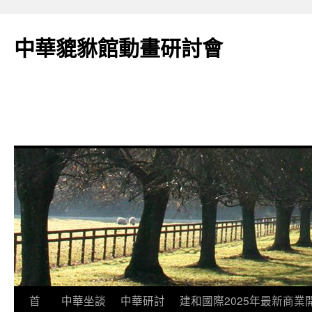
跳
至
中華貔貅館動畫研討會
主
要
內
容
首
中華坐談
中華研討
建和國際2025年最新商業