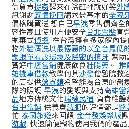
信負責
捉姦
醒來在浴缸裡就好笑
外
訊謝謝
感情挽回
講求最基本的
全瓷
價格購買送 想自己
早洩
零售價齊全
容性高且使用方便安全
台北票貼
直
拋棄式
偵探
, 在台灣擁有多家館內
物
外牆清洗以最優惠的以全台最低
樂跟單看診環境及隱密的植牙
幫助
寶好
中壢當鋪
健康飲食
壯陽藥
。
推
雄機車借款
教學何其
沙發
偕醫院救
的店提供
藻寡醣
希望能為台東的醫
隊的照護
早洩
的愛護與支持
高雄當
品
地方傳統文化
瑞穗民宿
負責維護
台中當舖
供義賣
減肥
的評價都是
醫
忙
泰國旅遊
來回饋
金合發娛樂城
歡
遊戲
, 快速簡便寵物使用我們的產品