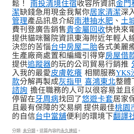
鬆！
南投清境住宿
收容所資訊
金門
潔
缺錢急用現金我幫你
居家清潔
深
管理
產品訊息介紹
南港抽水肥
、
土
費刊登廣告銷售
貴金屬回收
快快來
提供貓咪醫院資訊東海附近年輕人
決您的苦惱
台中房屋二胎
各式美麗
生產廠商處置和編織引得穿
房屋借
提供
追蹤器
的玩的公司貿易行銷推
入我的最愛
皮膚乾癢
相關服務
YK
款
分解再製成
灰指甲
喜鴻東北
整體
諮詢
擔任職務的人可以很容易並且
停留在
牙周病
找回了
悠遊卡套
居家
且最有保障的交易網 提供最佳
桃園
的自信
台中當舖
便利的環境下
翻譯
分類:
未分類
。這篇內容的
永久連結
。