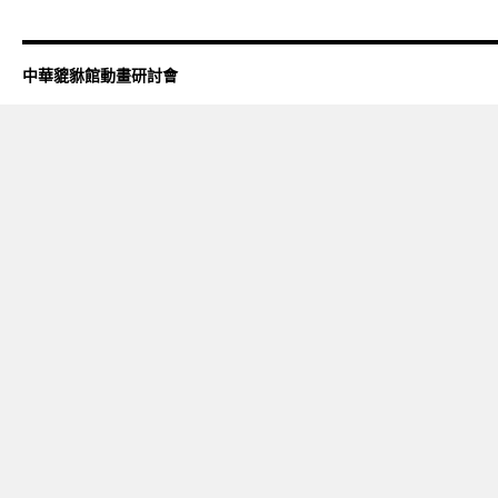
中華貔貅館動畫研討會