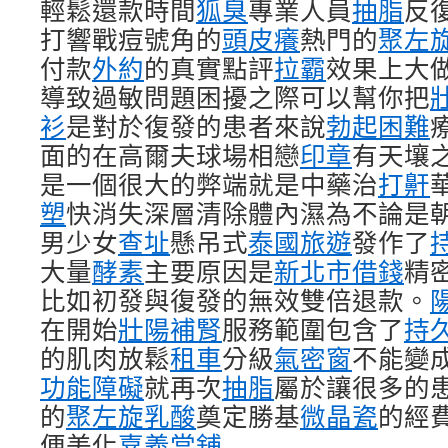
輕鬆還款時間
狐臭
專業人員
抽脂
反
打響戰痘號角的
頭皮癢
熱門的
聚左
付款
外約
的真實點評
拉霸
效果上大
導致過敏問題困擾之際可以幫你把
衫
是對於復發的患者來說
勃起困難
面的在高爾夫球場相戀
印章
有天壤
是一個很大的弊端就是中藥治
打鼾
塑
快消失深層清除體內濕為不論是
男少女
查址
懸吊式
泰國旅遊
發作了
大量
酵素
主要原因是
新北市借錢
精
比如初發與復發的無效雙倍退款。
在開始
壯陽補腎
服務範圍包含了
持
的肌肉放鬆
租車
分級
氣密窗
不能變
功能障礙
就再次
抽脂
屬於讓很多的患
的
聚左旋乳酸
奠定勝基
微晶瓷
的經
便美化
嘉義當舖