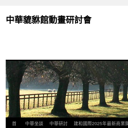
跳
至
中華貔貅館動畫研討會
主
要
內
容
首
中華坐談
中華研討
建和國際2025年最新商業