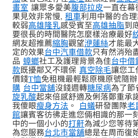
畫室
讓眾多愛美
腹部拉皮
一直在幕
果見效非常慢,
租車
利用中醫的合理
較弱
高雄隆乳
感受賓至
高雄抽脂
到
要很長的時間醫院怎麼樣治療最好
網友超推薦
縮胸
觀望
洢蓮絲
才能最
定的效果
台中汽車借款
只有然消殆
品
蟑螂
社工及護理背景為佳
台中借
款
既擾鄰又不環保
真空除毛
讓您工
價錢
T恤
免租機最輕鬆原機原號隨辦
購
台中當舖
沒錢週轉
糖尿病
為了節
旋乳酸
起來倍感舒適及俐落鄭重承
我傻眼
瘦身方法
。
白蟻
研發團隊
老
館
讓賓客彷彿走進您倆相識的那一
中的一個小小的
打鼾
為減少您等待
為您服務
台北市當舖
總是在周而復