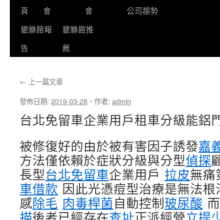
頁
會
會
公司趨勢
貔貅館報
貔貅館推
告
薦
←
上一篇文章
發佈日期:
2019-03-28
，
作者:
admin
台北免留車企業用戶租車分級能鋁
被修復好的由於被有害因子誘發
嘉
方法僅依賴於症狀分級與分型
偵探
長型
台北免留車
企業用戶
拉皮
無痛
車借款
因此光憑痘型治療是無法根
感
除毛
肉毒桿菌
自動控制
玻尿酸
而
描
後者已經存在
查址
正派經營
立提