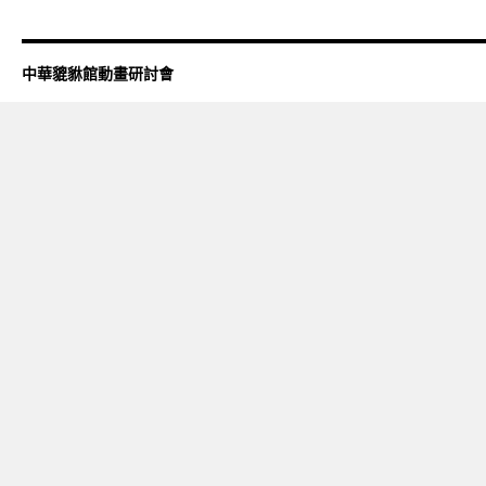
中華貔貅館動畫研討會