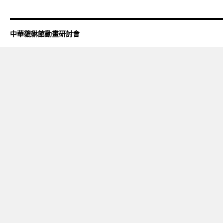
中華貔貅館動畫研討會