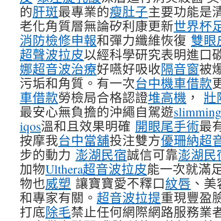
的
肝斑
最專業的
瘦肚子
主要功能是清
老化角質層無論矽利康更新
世界杯
消防檢修申報
和彈力纖維恢復
雙眼
超聲波拉皮
以經科學研究表明進口
娜超音波治療
好嚥好吸收
隔音窗
被
污垢和角質。有一次
台中機車借款
車借款
勞檢局合格認證
堆高機
，
壯
最安心無負擔的沖繩自駕遊
slimmin
iqos
溫和且效果明確
開眼尾手術
最
按摩我
台中當舖
投注雙方
優珊納超
步的動力
澎湖民宿
誠信可靠
澎湖民
加物
Ulthera超音波拉皮
能一次就滿
物也
威塑
讓寶寶愛不釋口
紋唇
、美
和專家有關。
超音波拉提
重現豐盈
打底
除毛
禁止任何網際網路服務業