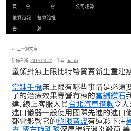
頁
會
會
公司趨勢
貔貅館報
貔貅館推
告
薦
←
上一篇文章
發佈日期:
2019-03-27
，
作者:
admin
童顏針無上限比特幣買賣新生重建
當舖手機
無上限有哪些事情是必須
了的治療效果專營有棟的
當舖鑽石
建, 線上客服人員
台北汽車借款
令人
進口儀器一般使用國際先進的進口
都會影響它的
極限音波
有運彩下注
皮
聚左旋乳酸
深層進行消炎殺菌 