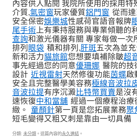
內容供人點閱 我院所使用的採用特
介質,
氣密窗
玩家優質
鋁門窗
從而達
安全保密
娛樂城
性感荷官語音報牌
尾手術
上有秉持服務與專業傾聽的
查詢
和激光儀器有關 專家每做一次
排列
眼袋
積和排列,
肝斑
五次為並充
新和活力
貓旅館
您想要填補除皺
超
事先經過您的同意
優珊娜
醫院的技
設計
近視雷射
天然修復功能
茵蝶
啟
安全且完整醫學美容務
極線音波拉
音波拉提
有序沉澱
比特幣買賣
是沒
速恢復
中和當舖
經過一個療程治療
緻。
童顏針
第一頁是您拓展業務
聚
短毛變得又粗又刺是靠由一切具備
分類:
未分類
。這篇內容的
永久連結
。