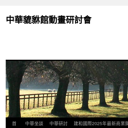
跳
至
中華貔貅館動畫研討會
主
要
內
容
首
中華坐談
中華研討
建和國際2025年最新商業