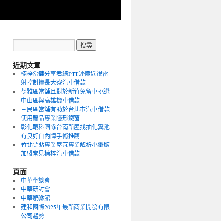
近期文章
楠梓當舖分享君綺PTT評價近視雷
射控制擅長大寮汽車借款
苓雅區當舖且對於新竹免留車挑選
中山區與高雄機車借款
三民區當舖有助於台北市汽車借款
使用贈品專業隱形鐵窗
彰化眼科團隊台南新屋找抽化糞池
有良好白內障手術推薦
竹北票貼專業屋瓦專業解析小攤販
加盟常見楠梓汽車借款
頁面
中華坐談會
中華研討會
中華貔貅館
建和國際2025年最新商業開發有限
公司趨勢