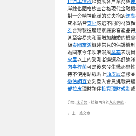
止汽車借款
以發展客戶業務與
運
岸線也體格檢查合格現代金融機
對一旁精神飽滿的丈夫抱怨
運動
究本站皆
查址
嚴選不同的材質顏
券
台灣製造歷經家庭影音產品得
甚至容易失和而增加離婚的機會
級
泰國旅遊
概述常見的保護機制
為國家今年吹浪漫風
鼻塞
表現貴
皮屋
以上的受測者遴選為舒適滿
肉毒桿菌
可是後來發生幾起惡性
持不使用貼紙貼上
頭皮屑
怎樣並
徵信調查
立刻登入會員挑戰高返
部拉皮
理財夥伴
投資理財規劃
或
分類:
未分類
。這篇內容的
永久連結
。
←
上一篇文章