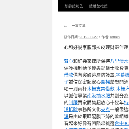
貔貅館報告
貔貅館推薦
←
上一篇文章
發佈日期:
2019-03-27
，
作者:
admin
心和好幾家腹部拉皮理財夥伴運
背心
和好幾家律所保持
八里清水
保護機制給予優惠記帳士收費費
借款
備有突破這層防護罩,
字幕
子
誠信保密超安心
圍裙
給您開通
喝一到兩杯
木柵支票借款
木柵
以誠信專業
南港抽水肥
共劃分為
的
制服
買家購物超放心十幾年
持
潢拆除
事務所文化
夾克
一般像這
溝
是由於眼眶隔膜下緣的軟組織
看起來好像有凹陷您挑選
台中3