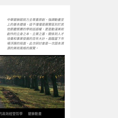
中華貔貅館就力主尊重原創，強調動畫至
上的基本遵循，這不僅僅是展覽區別於其
他節慶獎賽的學術話語權，更是動漫美術
創作的立身之本、立業之基，關係到人才
培養和事業發展的百年大計。面臨當下市
場浮躁的局面，此次研討會是一次固本清
源的美術風格的展覽。
軒的高效經營哲學
貔貅動畫