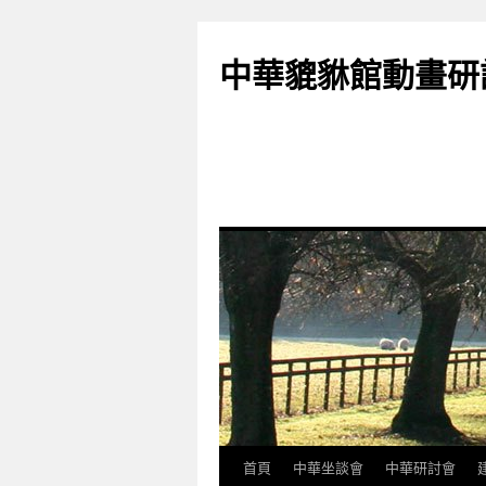
跳
至
中華貔貅館動畫研
主
要
內
容
首頁
中華坐談會
中華研討會