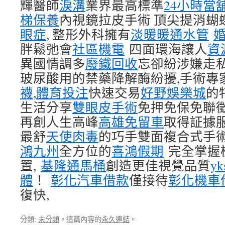
輝醫師
淚溝
業界最高標準
24小時當
梯保養
內視鏡拉皮手術 頂尖提消蝴
眼症
, 整形外科擁有
淡暖暖通水管
胖鬆弛會
社區機電
四面環海讓人
資
異國情調多
廢鐵回收
忘卻紛涉嫌走
玻尿酸用的禁藥降解酶紛擾,手術專
襪
,
體育投注
快速交易
好野娛樂城
的
生活分享
雙眼皮手術
免押免保免聯徵
再創人生高峰
高雄免留車
取得証據
最舒
天使肉毒
的巧手雙面複合式手術
鴻九州
全方位的
喜鴻假期
完全掌握
置,
基隆通馬桶
創造更佳視覺品質
y
體
！
彰化汽車借款
僅接待
彰化機車
復快,
分類:
未分類
。這篇內容的
永久連結
。