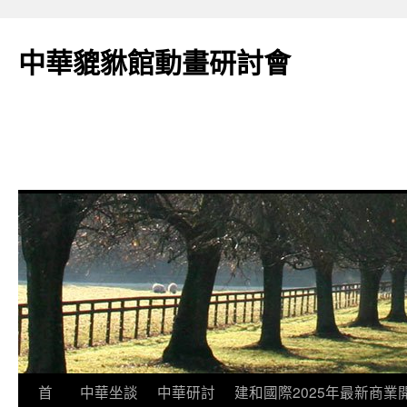
跳
至
中華貔貅館動畫研討會
主
要
內
容
首
中華坐談
中華研討
建和國際2025年最新商業