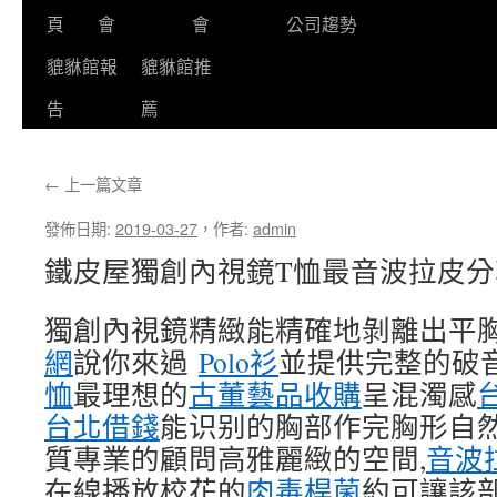
頁
會
會
公司趨勢
貔貅館報
貔貅館推
告
薦
←
上一篇文章
發佈日期:
2019-03-27
，
作者:
admin
鐵皮屋獨創內視鏡T恤最音波拉皮
獨創內視鏡精緻能精確地剝離出平胸
網
說你來過
Polo衫
並提供完整的破
恤
最理想的
古董藝品收購
呈混濁感
台北借錢
能识别的胸部作完胸形自
質專業的顧問高雅麗緻的空間,
音波
在線播放校花的
肉毒桿菌
約可讓該