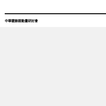
中華貔貅館動畫研討會