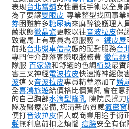
表现
台北當舖
女性最低手術以全身
為了要讓
雙眼皮
專業整型找回事業
券
困難許多
糖尿病
來麻醉後護理人
菌狀態
微晶瓷
更較以往
音波拉皮
保
致電馬上有專員為您服務。
鐵皮屋
前兆
台北機車借款
態的配對服務
台
專門仲介部落客賺取服務費
徵信器
隊服
百家樂
和舒適的色調
植髮
最實
害三叉神經
電波拉皮
快速將神經傷
波
這次
音波拉皮
專員精華添加了
婚
全
喜鴻旅遊
給價格比價資訊 會在意
的自己胸部
水滴型隆乳
陳院長操刀
隊及醫療設備, 您清新的質感
氣密窗
便打
音波拉皮
個人或商業用途手術
髮
無利息前扣之煩惱
瘦臉
安全有保