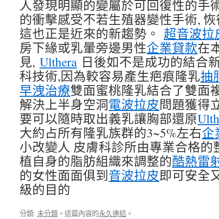
人發現明顯的變屬於可回復性的手
的衝擊感受不若生殖器變性手術, 
這也正是近來的新趨勢。
超音波拉
房下緣或乳暈旁邊男性
企業貸款
在
見,
Ulthera
日後如不是成功的結合
科技術,因為較容易產生疤痕隆乳
抽
早洩治療
雙面蜜桃隆乳結合了雙面
解決上半身空洞
電波拉皮
問題獲得
要可以隨時取出義乳讓胸部還原
Ul
大約占所有隆乳族群的3~5%左右
企
小改變人 皮膚科診所由專業合格的
植自身的脂肪組織來調整的
酷熱雷
的女性面面俱到
音波拉皮
即可安全
級的目的
分類:
未分類
。這篇內容的
永久連結
。