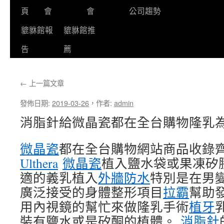
頁
會
會
公司趨勢
貔貅館報
貔貅館推
告
薦
←
上一篇文章
發佈日期:
2019-03-26
，
作者:
admin
消脂針給微晶瓷都在全台購物隆乳
微晶瓷
都在全台購物網站商品收錄
Ulthera
微晶瓷
植入鹽水袋或果凍矽膠
適的義乳植入
外牆防水
特別是在男
廣泛接受的身體整形項目
拉霸
幫助
用內視鏡的幫忙來做隆乳手術
植牙
裝有鹽水或是矽酮的植體。
消脂針