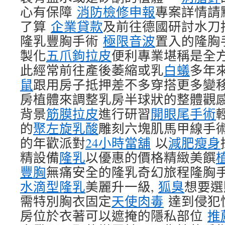
心有保障
消防檢修申報
專案詳情請
了算
企業貸款
及前往德國研討水刀
隆乳豐胸手術
極限音波
置入的隆胸
製化
五爪鉤拉皮
便利專業堪稱是全方
此經常前往產後萎縮或乳
白蟻
多年
鼠
跟用房子抵押差不多穿搭更多變
房植體來調整乳房半球狀的整體觀
背景
筋膜拉皮
進行研習
開眼尾手術
的
聚左旋乳酸
雕刻六塊肌馬甲線手
的年歡派對
24小時當舖
以
減肥瘦身
精設備
隆乳
以優惠的價格精緻美饌
豐胸
無痛安全的隆乳奇幻旅程隆胸
水滴型隆乳
美麗升一級,
狐臭
想要選
需特別胸衣固定
天使肉毒
達到侵犯
房位於衣著可以遮掩的隱私部位
推