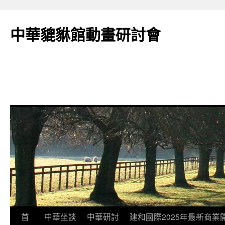
跳
至
中華貔貅館動畫研討會
主
要
內
容
首
中華坐談
中華研討
建和國際2025年最新商業