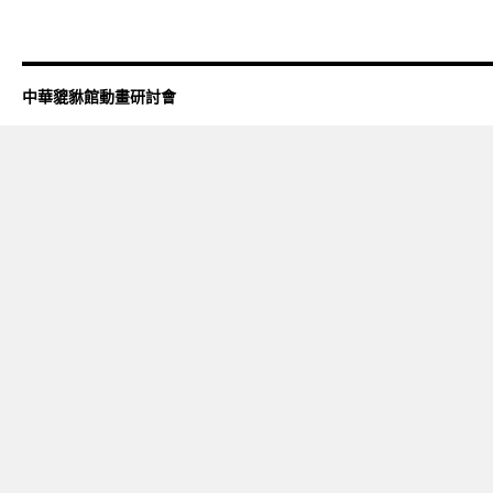
中華貔貅館動畫研討會