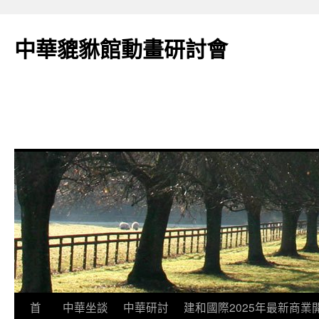
跳
至
中華貔貅館動畫研討會
主
要
內
容
首
中華坐談
中華研討
建和國際2025年最新商業