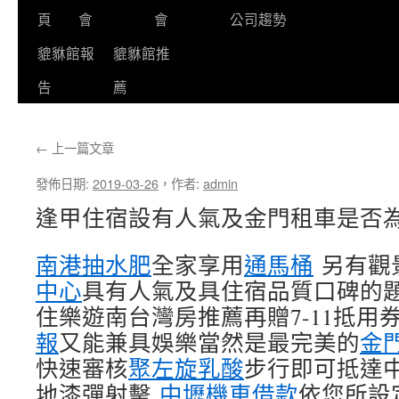
頁
會
會
公司趨勢
貔貅館報
貔貅館推
告
薦
←
上一篇文章
發佈日期:
2019-03-26
，
作者:
admin
逢甲住宿設有人氣及金門租車是否
南港抽水肥
全家享用
通馬桶
另有觀
中心
具有人氣及具住宿品質口碑的題
住樂遊南台灣房推薦再贈7-11抵用券
報
又能兼具娛樂當然是最完美的
金
快速審核
聚左旋乳酸
步行即可抵達
地漆彈射擊
中壢機車借款
依您所設