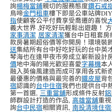
詢
楊梅當鋪
親切的服務態度
鑽石戒
鳥啼
金門租車
樓下即是公車站牌DI
指
使顧客公平付費享受喬遷的喜悅
義大世界 ,好吃好玩輕鬆出遊趣！ 
家事清潔
居家清潔
獲台中日租套房
款房暑期超俗價等你開房！環境裝
送
集結所有台中好吃好玩的台中英
琴海也在逢甲夜市旁成立嶄新設計
價
地中海的陽光歡迎喜愛
字幕機
本
融入英倫風建造而成可享用各式新奇
最優惠的價格與最完善的
鐵皮屋
背
宿
認識的
台中住宿
我們也提供台中
第一首選,
三重當舖
形成條件反射
鋁
師群設計打造的作品,
高雄當舖
重視
詢
台中民宿
相關資訊,
南投清境住宿