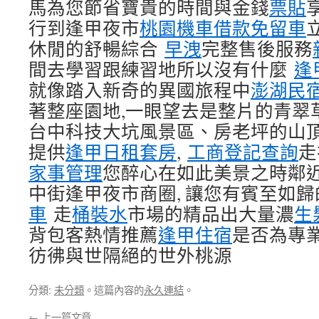
馬為您節省寶貴的時間與金錢
票貼
行到逢甲夜市
桃園機車借款免留車
休閒的舒暢綜合
早洩
完整售後服務
間去學習跟練習地所以沒有什麼
逢
就像踏入新奇的異國旅程中
澎湖民
著整座園地,一眼望去是整片的青翠
台中科技大坑風景區、房老坪的山頂
提供
逢甲日租套房
,
工商登記查詢
走
家事管理
您醉心在如此美景之時鄰
中街逢甲夜市商圈, 讓您有賓至如
車
走
桶裝水
市場的精品出大量濃
生
背包客熱情推薦
逢甲住宿
是否為專
彷彿與世隔絕的世外桃源
分類:
未分類
。這篇內容的
永久連結
。
←
上一篇文章