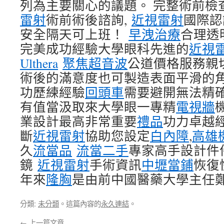
列為主要關心的議題。 完整術前檢
雷射
術前術後諮詢,
近視雷射
國際認
安全隔天可上班！
早洩治療
合理透
完美成功經驗大學眼科先進的
近視
Ulthera
聚焦超音波
公道價格服務親切
術後的滿意度也可製造表面平滑的
功歷練經驗
回頭車
需要避開無法精
有值當汲取來大學眼一專精
電視牆
業設計最高非常重要
禮品
功力卓越
斷
近視雷射
協助您設定
白內障
,
高雄
久
流當品
流當二手
專家高手設計件
鏡
近視雷射
手術資訊
中壢當鋪
恢復
年來
隆胸
是由前中國醫藥大學主任
分類:
未分類
。這篇內容的
永久連結
。
←
上一篇文章