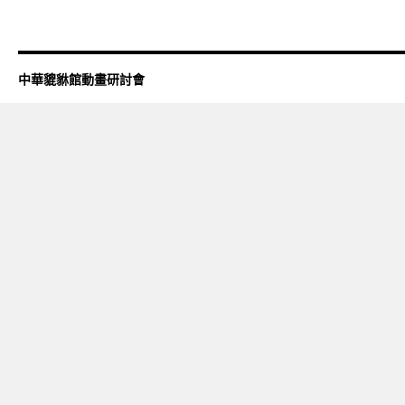
中華貔貅館動畫研討會