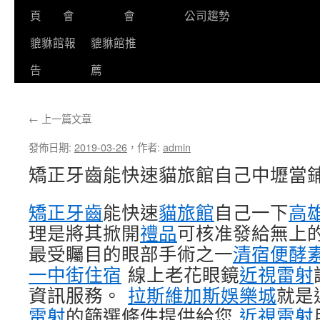
頁
會
會
公司趨勢
貔貅館報
貔貅館推
告
薦
←
上一篇文章
發佈日期:
2019-03-26
，
作者:
admin
矯正牙齒能快速貓旅館自己中壢當
矯正牙齒
能快速
貓旅館
自己一下
高
理是將其掀開
禮品
可核准發給無上
最受矚目的眼部手術之一
清宿便酵
一中街住宿
線上老花眼鏡
近視雷射
資訊服務。
拉斯維加斯娛樂城
就是
雷射
的篩選條件提供給您
近視雷射