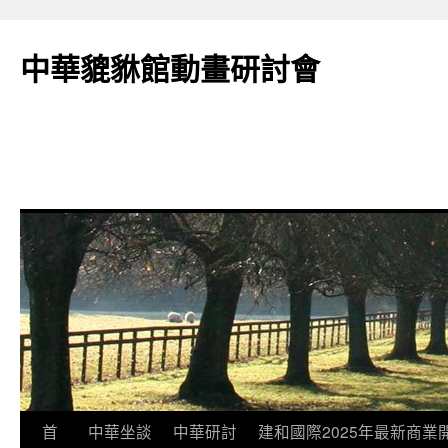
跳
至
中華貔貅館動畫研討會
主
要
內
容
首
中華坐談
中華研討
建和國際2025年最新商業