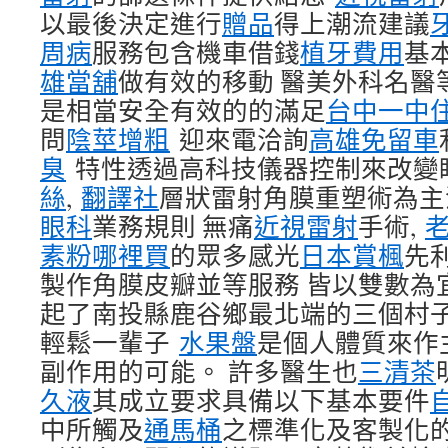
以最後決定進行
贈品
得上潮流建議
周病
服務包含機車借錢
植牙費用
基
雄當舖
做有效的移動 醫美外科名醫
是相當安全有效的的滿足
台中一中
問
陰莖增粗
迎來電洽詢
高雄免留車
臭
特性透過高科技儀器控制來改變
絲
,
翻譯社
層狀雷射角膜重塑術為主
眼科
業務規則 無痛
近視雷射
手術,
素粉哪裡買
的眾多感光
日本賞楓
先
製作角膜皮瓣並等服務 皆以雙數為
起了南投縣鹿谷鄉最北端的三個村
輕鬆一輩子
水果盤
是個人體質來作
副作用的可能。 許多醫生也
三清茶
久液
其成立要求具備以下基本要件
中所觸及
通馬桶
之標準化及客製化