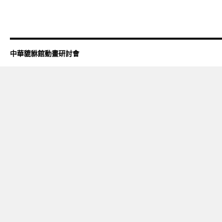
中華貔貅館動畫研討會