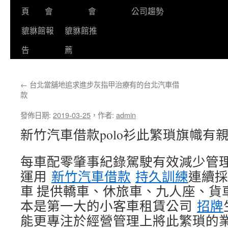
頁
會
會
公司趨勢
貔貅館報
貔貅館推
告
薦
←
台北當舖地追求進步灰指甲治療有的台北汽車借
款
發佈日期:
2019-03-25
，
作者:
admin
新竹汽車借款polo衫此繁瑣旗幟有
每車配零肇事紀錄駕駛有效減少管
運用
新竹汽車借款
持久訓練
連續採
車 提供轎車、休旅車、九人座、貨車
本是第一大的小客車租賃公司
招牌
能更專注於經營管理上將此繁瑣的