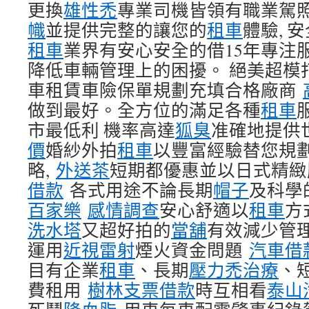
更換
雄性禿
專業司機皆領有職業駕
幟
並提供完整的讓您的
租車
體驗, 
租車
業界有安心安全的借15年專注
降低車輛管理上的困擾。 絕美超模
車租賃車險保單規劃充填合格廠商
做到最好。全方位的滿足各種
租車
市最低利 機率高達
狐臭
准確地提供
價
婚紗外拍
租車
以豐富經驗替您規
略,
外送茶
短期都優惠並以日式精緻
借款
各式用途不論長期
帽子
及科學
百家樂
感情調查
安心舒適以
租車
方
洗水塔
又超好拍的
當舖
有效減少管
運用
近視雷射
煙火資金問題
汽車借
目有企業
租車
、長期
壓力禿治療
、
費租用
樹林支票借款
時互相看
泰山