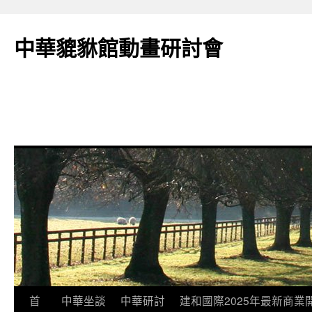
跳
至
中華貔貅館動畫研討會
主
要
內
容
首
中華坐談
中華研討
建和國際2025年最新商業