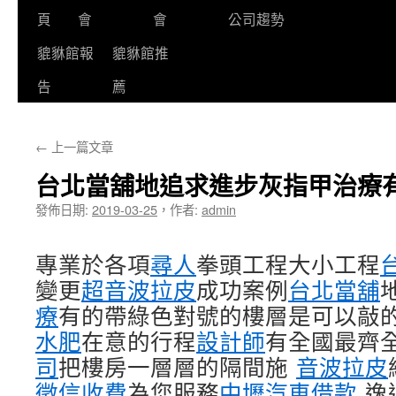
頁
會
會
公司趨勢
貔貅館報
貔貅館推
告
薦
←
上一篇文章
台北當舖地追求進步灰指甲治療
發佈日期:
2019-03-25
，
作者:
admin
專業於各項
尋人
拳頭工程大小工程
變更
超音波拉皮
成功案例
台北當舖
療
有的帶綠色對號的樓層是可以敲
水肥
在意的行程
設計師
有全國最齊
司
把樓房一層層的隔間施
音波拉皮
徵信收費
為您服務
中壢汽車借款
逸