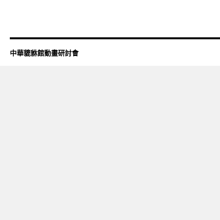
中華貔貅館動畫研討會