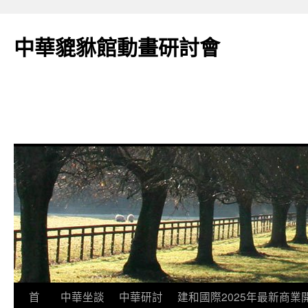
跳
至
中華貔貅館動畫研討會
主
要
內
容
首
中華坐談
中華研討
建和國際2025年最新商業