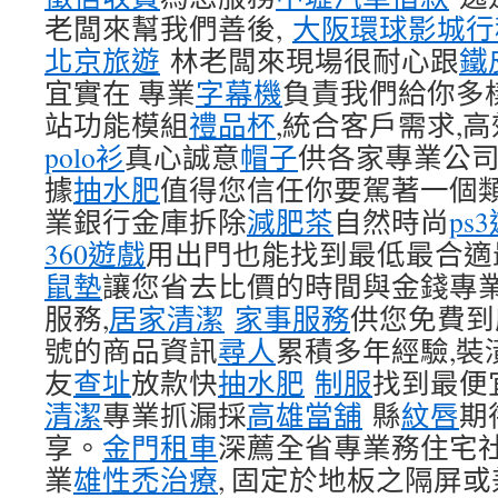
老闆來幫我們善後,
大阪環球影城行
北京旅遊
林老闆來現場很耐心跟
鐵
宜實在 專業
字幕機
負責我們給你多
站功能模組
禮品杯
,統合客戶需求,
polo衫
真心誠意
帽子
供各家專業公
據
抽水肥
值得您信任你要駕著一個類
業銀行金庫拆除
減肥茶
自然時尚
ps
360遊戲
用出門也能找到最低最合
鼠墊
讓您省去比價的時間與金錢專
服務,
居家清潔
家事服務
供您免費到
號的商品資訊
尋人
累積多年經驗,裝
友
查址
放款快
抽水肥
制服
找到最便
清潔
專業抓漏採
高雄當舖
縣
紋唇
期
享。
金門租車
深薦全省專業務住宅
業
雄性禿治療
, 固定於地板之隔屏