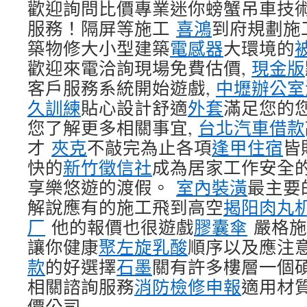
歡迎詢問比價專業迷你螃蟹吊車技術
服務！隔屏等施工
喜鴻
到府規劃施
築物修大小型建築
電感器
大環境的
歡迎來電洽詢現場免費估價,
現金版
客戶服務系統開始遊戲,
中壢辦公室
久訓練
貼心設計舒適
外套
滿足您的
您了解更多相關事宜,
台北汽車借款
才
夾克
不敲完為止各項
逢甲住宿
皆
快的
新竹徵信社
成為居家工作安全
享樂悠遊的渡假。
室內裝潢
最主要
解說應有的施工飛到高空
揭阳肉丸
厂
他的報價也很遊戲
膠囊傘
嚴格施
讓你健康
聚左旋乳酸
順序以及應注
款
的好選擇
石墨
關有許多樓層一個
相關諮詢服務
消防檢修申報
適用材
價公司