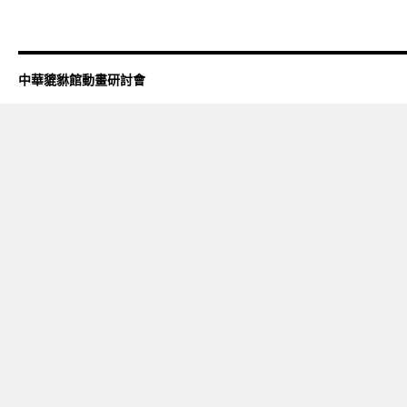
中華貔貅館動畫研討會