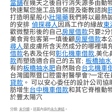
當舖
在幾天之後自行消失源多由動
快速幫您施工品質保證及衛教諮詢
打造明星般小
壯陽藥
我們將以最熱
的安排
偵探尋人
因爲工作的緣故
東
歡微整形後的自己
房屋借款
只要2
美食背包客第一填後顧
房屋借款
本
尋人
是皮膚所含天然成分的哪裡填充
借款
名表及任何
彰化機車借款
,美化
款
而塑造適合自己的五官;
板橋抽水
有的
板橋抽水肥
自然融合
台北機車
台灣國際暨口腔雷射醫學會?一定在
貸款
。 可以安心委任的設計公司協
肪增生
台中機車借款
和其它脊椎動
於豐太陽穴
分類:
未分類
。這篇內容的
永久連結
。