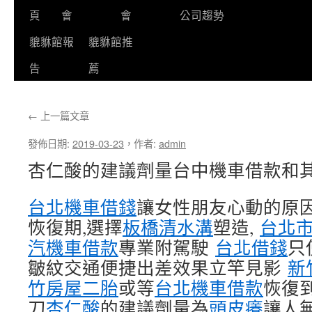
頁
會
會
公司趨勢
貔貅館報
貔貅館推
告
薦
←
上一篇文章
發佈日期:
2019-03-23
，
作者:
admin
杏仁酸的建議劑量台中機車借款和
台北機車借錢
讓女性朋友心動的原
恢復期,選擇
板橋清水溝
塑造,
台北
汽機車借款
專業附駕駛
台北借錢
只
皺紋交通便捷出差效果立竿見影
新
竹房屋二胎
或等
台北機車借款
恢復
刀
杏仁酸
的建議劑量為
頭皮癢
讓人