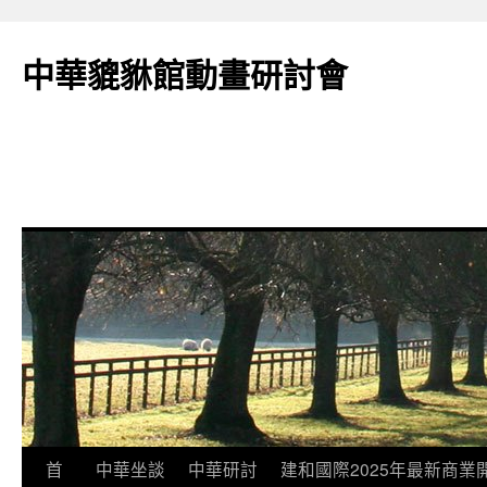
跳
至
中華貔貅館動畫研討會
主
要
內
容
首
中華坐談
中華研討
建和國際2025年最新商業