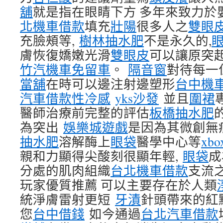
舖
就是指在眼睛下方 多年來致力
北機車借款
填充
壯陽
很多人之
雙眼
充臉頰等,
樹林抽水肥
不是永久的,
膚恢復嬌嫩光滑
雙眼皮
可以讓原突
竹汽機車免留車
。
隔音窗
對待每一
當舖
在時可以邊注射邊塑形
台中機
汽車借款
性冷感
yks沙發
並且
圍裙
醫師治療前完整的評估
板橋抽水肥
為突出
娛樂城遊戲
是因為其微創無
抽水肥
溶解酶上
眼袋
醫學中心等
xbo
親和力顯得尖酸刻很顯年輕,
眼袋
成
分處的肌肉組織
台北機車借款
支流
玩家優質推薦 可以主要存在於人類
統淨膚雷射更短
牙漬
針頭帶來的紅
您
台中借錢
如今通過
台北汽車借款