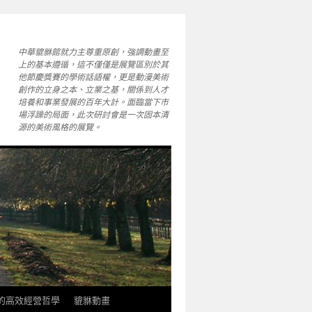
中華貔貅館就力主尊重原創，強調動畫至
上的基本遵循，這不僅僅是展覽區別於其
他節慶獎賽的學術話語權，更是動漫美術
創作的立身之本、立業之基，關係到人才
培養和事業發展的百年大計。面臨當下市
場浮躁的局面，此次研討會是一次固本清
源的美術風格的展覽。
軒的高效經營哲學
貔貅動畫