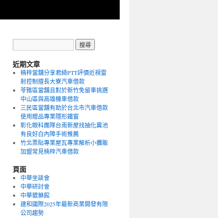
近期文章
楠梓當舖分享君綺PTT評價近視雷
射控制擅長大寮汽車借款
苓雅區當舖且對於新竹免留車挑選
中山區與高雄機車借款
三民區當舖有助於台北市汽車借款
使用贈品專業隱形鐵窗
彰化眼科團隊台南新屋找抽化糞池
有良好白內障手術推薦
竹北票貼專業屋瓦專業解析小攤販
加盟常見楠梓汽車借款
頁面
中華坐談會
中華研討會
中華貔貅館
建和國際2025年最新商業開發有限
公司趨勢