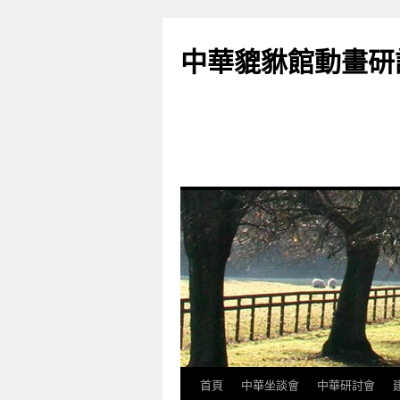
跳
至
中華貔貅館動畫研
主
要
內
容
首頁
中華坐談會
中華研討會