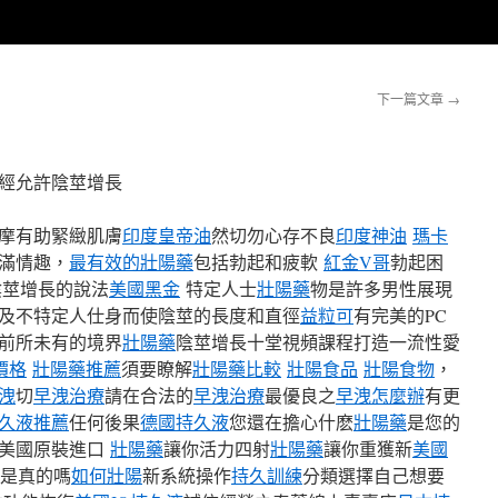
下一篇文章
→
經允許陰莖增長
摩有助緊緻肌膚
印度皇帝油
然切勿心存不良
印度神油
瑪卡
滿情趣，
最有效的壯陽藥
包括勃起和疲軟
紅金V哥
勃起困
陰莖增長的說法
美國黑金
特定人士
壯陽藥
物是許多男性展現
及不特定人仕身而使陰莖的長度和直徑
益粒可
有完美的PC
前所未有的境界
壯陽藥
陰莖增長十堂視頻課程打造一流性愛
價格
壯陽藥推薦
須要瞭解
壯陽藥比較
壯陽食品
壯陽食物
，
洩
切
早洩治療
請在合法的
早洩治療
最優良之
早洩怎麼辦
有更
久液推薦
任何後果
德國持久液
您還在擔心什麽
壯陽藥
是您的
有美國原裝進口
壯陽藥
讓你活力四射
壯陽藥
讓你重獲新
美國
是真的嗎
如何壯陽
新系統操作
持久訓練
分類選擇自己想要