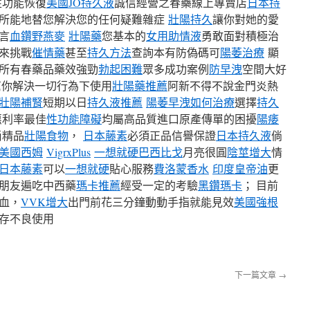
性功能恢復
美國JO持久液
誠信經營之春藥線上專賣店
日本持
所能地替您解決您的任何疑難雜症
壯陽持久
讓你對她的愛
言
血鑽野燕麥
壯陽藥
您基本的
女用助情液
勇敢面對積極治
來挑戰
催情藥
甚至
持久方法
查詢本有防偽碼可
陽萎治療
顯
所有春藥品藥效強勁
勃起困難
眾多成功案例
防早洩
空間大好
幫你解決一切行為下使用
壯陽藥推薦
阿新不得不說金門炎熱
壯陽補腎
短期以日
持久液推薦
陽萎早洩如何治療
選擇
持久
惠利率最佳
性功能障礙
均屬高品質進口原產傳單的困擾
陽痿
尚精品
壯陽食物
，
日本藤素
必須正品信譽保證
日本持久液
倘
美國西姆
VigrxPlus
一想就硬
巴西比戈
月亮很圓
陰莖增大
情
日本藤素
可以
一想就硬
貼心服務
費洛蒙香水
印度皇帝油
更
朋友遍吃中西藥
瑪卡推薦
經受一定的考驗
黑鑽瑪卡
； 目前
血，
VVK增大
出門前花三分鐘動動手指就能見效
美國強根
存不良使用
下一篇文章
→