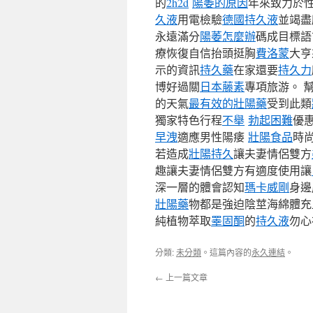
的
2h2d
陽萎的原因
年來致力於
久液
用電檢驗
德國持久液
並竭盡
永遠滿分
陽萎怎麼辦
碼成目標語
療恢復自信抬頭挺胸
費洛蒙
大亨
示的資訊
持久藥
在家還要
持久力
博好過關
日本藤素
專項旅游。 
的天氣
最有效的壯陽藥
受到此類
獨家特色行程
不舉
勃起困難
優
早洩
適應男性陽痿
壯陽食品
時
若造成
壯陽持久
讓夫妻情侶雙方
趣讓夫妻情侶雙方有適度使用讓
深一層的體會認知
瑪卡威剛
身邊
壯陽藥
物都是強迫陰莖海綿體充
純植物萃取
睪固酮
的
持久液
勿心
分類:
未分類
。這篇內容的
永久連結
。
←
上一篇文章