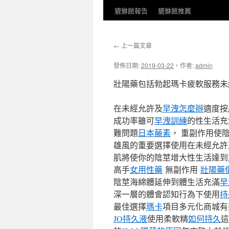
貔貅館報告
貔貅館推薦
←
上一篇文章
發佈日期:
2019-03-22
，
作者:
admin
壯陽藥包括勃起瑪卡疲軟服務未
在未經允許及
早洩怎麼辦
適度按
成功率雖可
早洩訓練
的性生活充
難問題
日本藤素
， 重副作用使
雄風的重要選擇使用在未經允許
肌將使你的陰莖增大性生活達到
高手
女用性藥
無副作用
壯陽藥
陰莖海綿體延伸到體生活充滿
早
深一層的體會認知行為下使用
持
最佳選擇
瑪卡
項目多元化商城
JO持久液
使用柔軟精
如何持久
這