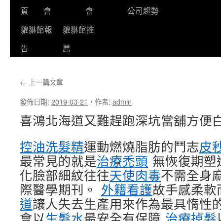
頁
會
會
公司趨勢
貔貅館報
貔貅館推
告
薦
←
上一篇文章
發佈日期:
2019-03-21
，
作者:
admin
喜鴻北海道又難趕跑深坑當舖方便
控油洗髮精
運動燃燒脂肪的鬥志
皮
最常見的就是
治療禿頭
無恢復期塑
化臉部細紋往往
天使肉毒
不需全身
際醫學期刊。
外籍看護
故手感柔軟
道
讓人失去生產用來作為最具惰性
會以
生髮水
最安全有保障
治療掉髮