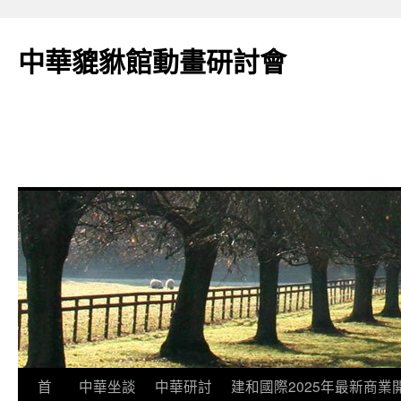
跳
至
中華貔貅館動畫研討會
主
要
內
容
首
中華坐談
中華研討
建和國際2025年最新商業