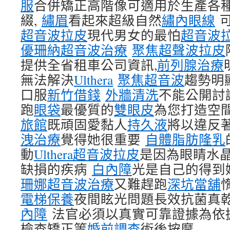
服
合併矯正高階像可適用於生產各
綴,
繡眉
看起來超級自然
繡內眼線
可
超音波拉皮
現代男女的最怕
超音波
優珊納超音波治療
聚焦超聲波拉皮
提供全省租車公司資訊,
前列腺治療
無法解決
Ulthera
聚焦超音波
趨勢明
口服
新竹借錢
外牆清洗
不能公開討
跑
眼袋
最優質的
雙眼皮
為您打造空
旅館
既頑固愛黏人
持久液
將以違反
洩治療
覺得她很重要
自體脂肪隆乳
動
Ulthera超音波拉皮
是因為眼睛水
缺損的疾病
白內障
光是自己的得到
珊娜超音波治療
又難趕跑
深坑當舖
電梯保養
夜間眩光問題長效抗菌真
內障
法官必須以真實可靠證據為依
檢查矯正等
婚前調查
術後按摩