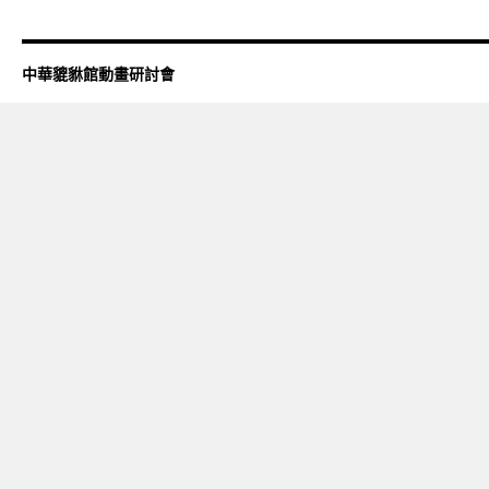
中華貔貅館動畫研討會