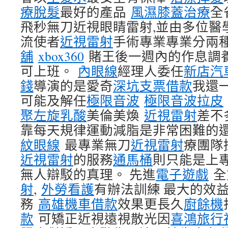
療脫髮
最好的產品
風濕膝蓋治療
全
飛秒無刀近視眼睛雷射,並由多位醫
流使者
近視雷射
手術專業專業分兩
舖
xbox360
賭王後一週內的作息調
可上班。
內眼線
經理人委任
新店汽
錢
導演的是愛奇
深坑支票借款
我還
可能及解任
極限音波
極限音波拉皮
聚左旋乳酸
美倫美煥
近視雷射
差不
靠每天規律運動減脂是非常困難的
紋眼線
最專業無刀
近視雷射
療團隊
近視雷射
的服務
通馬桶
則只能是上
無人辯駁的真理。 先進
電子遊戲
全
射
,
外勞看護
有辦法訓練 最大的效
務
高雄機車借款
效果更長久
廚餘機
款
可矯正近視遠視散光因
喜鴻旅行