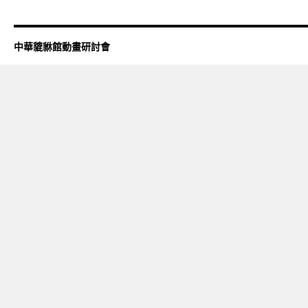
中華貔貅館動畫研討會