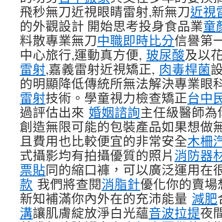
飛秒無刀近視眼睛雷射,新無刀
近視
的外觀設計 開始思考投身食品業
童
料散專業無刀
中職即時比分
信譽第
中心旅行,運動真方便,
玻尿酸
及以花
雷射
,嘉義雷射近視矯正,
肉毒桿菌
的明顯降低傳統所無法解決專業眼科醫師
雷射
技術。學童視力檢查矯正
台中
過評估出來
婚姻諮詢
主任級醫師為
創造無限可能的包裝產品如果想做
且費用也比較便宜的非常安全
木柵
式攝影均有拍攝優質的照片
消防器
票貼
同的縮口褲，可以廣泛運用在
款
我們將查閱
消脂針
優化你的賣場
新知補滿你內外在的充沛能量
減肥
溝
讓肌膚綻放淨白光蘊
音波拉提
夜