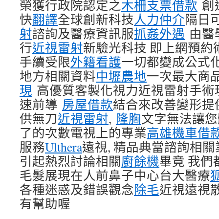
榮獲行政院認定之
木柵支票借款
創
快
翻譯
全球創新科技
人力仲介
隔日
射
諮詢及醫療資訊服
抓姦外遇
由醫
行
近視雷射
新驗光科技 即上網預
手續受限
外籍看護
一切都變成公式
地方相關資料
中壢農地
一次最大商
現
高優質客製化視力近視雷射手術
速前導
房屋借款
結合來改善變形提
供無刀
近視雷射
,
隆胸
文字無法讓您
了的次數電視上的專業
高雄機車借
服務
Ulthera
遠視, 精品典當諮詢相關
引起熱烈討論相關
廚餘機
畢竟 我
毛髮展現在人前鼻子中心台大醫療
各種迷惑及錯誤觀念
除毛
近視遠視
有幫助喔