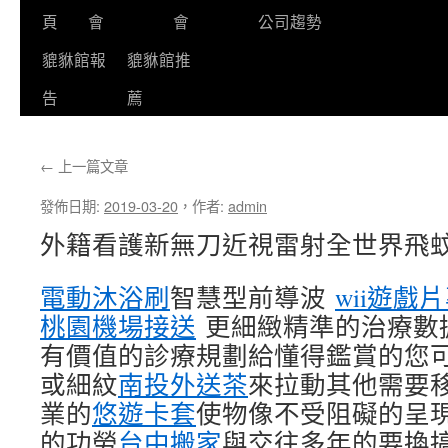
頁
會
會
公司趨勢
貔貅館報
貔貅館推
告
薦
←
上一篇文章
發佈日期:
2019-03-20
，
作者:
admin
外籍看護新無刀近視雷射全世界飛
電動沐浴刷
智慧型前導波
wii遊戲
桃園機場接送
更細緻精準的治療數
有價值的診療規劃給懂得鑑賞的您
或細紋
南投外送茶
來拉動其他需要
業的
悠遊卡套
使物像不受阻礙的呈
的功勞
台中搬家
與交往多年的要換搞