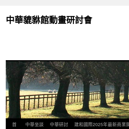
跳
至
中華貔貅館動畫研討會
主
要
內
容
首
中華坐談
中華研討
建和國際2025年最新商業