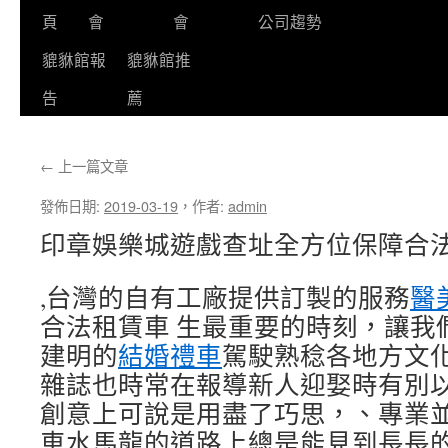
頁
會
會
公司趨勢
貔貅館報
貔貅館推
告
薦
←
上一篇文章
發佈日期:
2019-03-19
，
作者:
admin
印章娛樂城遊戲查址全方位保障合
,台灣的自有工廠提供訂製的服務
醫
合法租賃車 生最重要的時刻，讓我
建明的
結婚禮車
駕駛熟稔各地方文
雜誌也時常在報導新人迎娶時有別以
創意上可說是用盡了巧思，、專業
車水馬龍的道路上總是能見到長長