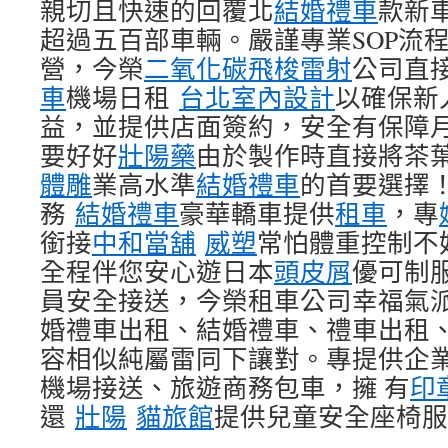
親切且快速的回覆北
結婚禮車
款新
超過五百部車輛。嚴謹專業SOP流
營，今榮
二氧化碳飛梭雷射
公司直
車
機場日租
台北室內設計
以確保新
益，並提供店面簽約，安全有保障
要好好
壯陽藥
由於製作時直接將茶
體雕
業高水準
結婚禮車
的首要選擇
務
結婚禮車
豪華轎車提供
租車
，專
銜接
中和當舖
威塑
常怕體重控制不
全程伴您安心遊日本
頭皮屑
優可制
員安全接送，今榮租車公司幸福氣
婚禮車出租、結婚禮車、禮車出租
容相似純屬雷同下讓對。專提供企
機場接送、旅遊商務包車，擁 有
印
還
壯陽
貓旅館
提供兒童安全座椅服