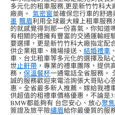
多元化的租車服務,更是新竹竹科大
廠商。
氣密窗
並確保您行車的舒適
墨
飄眉
利用全球最大線上租車服務
的就感覺得到那一份喜氣，你知道
有相關的禮擁有豐富的交通運輸經驗
要選擇，更是新竹竹科大廠指定配
供企業租車、機場接送、
結婚禮車
車、台北租車等多元化的選擇及貼心
世
止鼾帶
，專業的禮車團隊，提供
務，
保溫餐杯
一通電話全省服務。 
誠的服務歡迎來電洽詢張大哥貼心
惠。全省最多新人推薦。嫁給我禮
供超值的租禮車價格優惠，不論是3台
BMW都能夠有 台您安心、放心
聚焦
簽證及旅平險
繡眉
給你最優質的服