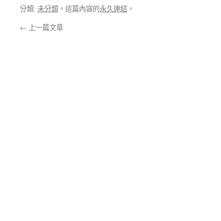
分類:
未分類
。這篇內容的
永久連結
。
←
上一篇文章