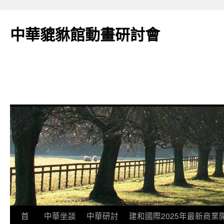
跳
至
中華貔貅館動畫研討會
主
要
內
容
首
中華坐談
中華研討
建和國際2025年最新商業