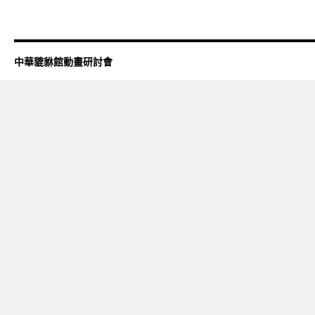
中華貔貅館動畫研討會