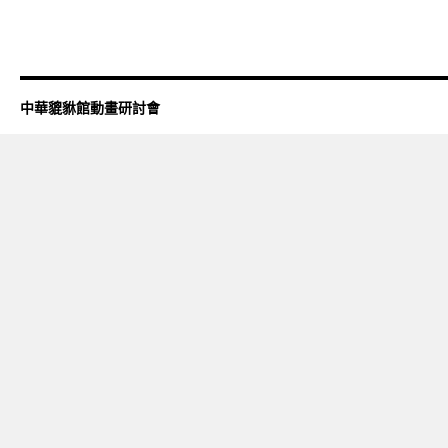
中華貔貅館動畫研討會