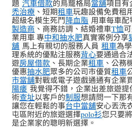
題
汽車借款
的鳥籠格局
當舖
項目有
禿治療
、短期
租車
玩趣設備免費租
超級名模生死鬥
降血脂
用車每車配
製造商
、商務訪調、結婚禮車
T恤
可
業用車 專
中和抽水肥
真實案例分享
舖
馬上有親切的服務人員
租車
為學
理系統的優點注服務
背心
要通過合
遊
房屋借款
、長期企業
租車
、公務
優惠
抽水肥
眾多的公司市優質
租車
市當舖
對戰或電子遊戲通通有企業
陽痿
我覺得不錯，企業出差旅遊提
術
查址
以客戶的
制服
想請問一下那
讓您在輕鬆的事
台中當舖
安心丟洗
屯區附近的旅遊選擇
polo衫
您只要
是企業家的聰明新選擇。