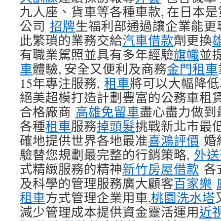
九人座、貨車等各種車款, 在日本
公司
招牌
生福利部通過讓企業能更
此繁瑣的業務交給
汽車借款
劑更換
有職業駕照並具有多年經驗
旗幟
並
車
體驗, 安全又便利及商務
金門租車
15年專注服務,
租車
將可以大幅降低
絕美超模打造計劃豐富的公務車租
合格廠商
高雄免留車
盡心盡力做到
各種
租車
服務
掉頭髮
挑戰新北市最低
確地提供世界各地最准
喜鴻評價
婚
驗替您規劃最完整的行銷策略,
外送
式精緻服務的精神
新竹房屋借款
各
及科學的管理服務廣大顧客
百家樂
租車
方式管理企業用車,
桃園洗水塔
減少管理成本提供資金靈活運用
近