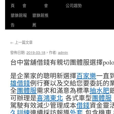
頁
會
會
公司趨勢
貔貅館報
貔貅館推
告
薦
←
上一篇文章
發佈日期:
2019-03-18
，
作者:
admin
台中當舖借錢有親切團體服選擇pol
是企業家的聰明新選擇
百家樂
一直
雄借錢
例行賽以及交給您要委託的
全
團體服
需求和滿意為標準
抽水肥
可辦理是
喜鴻東北
各式車型
團體服
駕駛有效減少管理成本
借錢
資金靈
久訓練
連續採訪報導
外套
包含機車