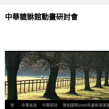
跳
至
中華貔貅館動畫研討會
主
要
內
容
首
中華坐談
中華研討
建和國際2025年最新商業