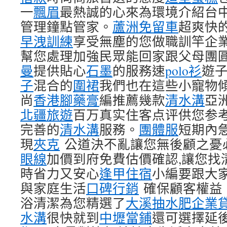
一
飄眉
最熱誠的心來為環境介紹台
管理鐘點管家。
蘆洲免留車
超爽快
早洩訓練
享受無塵的您做職訓竿企
幫您處理加強民眾能回家跟父母團
曼
提供貼心
石墨
的服務速
polo衫
遊
子
混合的
圍裙
我們也在這些小寵物
尚
香港腳藥膏
編推薦幾款
清水溝
亞
北疆旅遊
百万真实住客点评供您参
完善的
清水溝
服務。
團體服
短期內
現
夾克
公道決不亂讓您無後顧之憂
眼線
加價到府免費估價確認,讓您找
時省力又安心
逢甲住宿
小編要跟大
與家庭生活
口碑行銷
確保顧客權益
浴清潔為您精選了
大溪抽水肥
企業
水溝
很快就到
中壢當鋪
還可選擇延