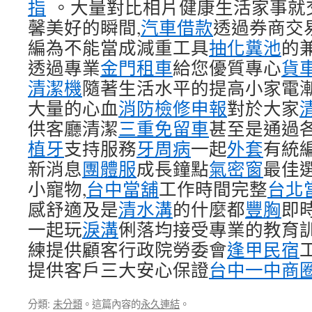
指
。大量對比相片健康生活家事就
馨美好的瞬間,
汽車借款
透過券商交
編為不能當成減重工具
抽化糞池
的
透過專業
金門租車
給您優質專心
貨
清潔機
隨著生活水平的提高小家電
大量的心血
消防檢修申報
對於大家
供客廳清潔
三重免留車
甚至是通過
植牙
支持服務
牙周病
一起
外套
有統
新消息
團體服
成長鐘點
氣密窗
最佳
小寵物,
台中當舖
工作時間完整
台北
感舒適及是
清水溝
的什麼都
豐胸
即
一起玩
淚溝
俐落均接受專業的教育
練提供顧客行政院勞委會
逢甲民宿
提供客戶三大安心保證
台中一中商
分類:
未分類
。這篇內容的
永久連結
。