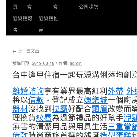
頁
會
會
公司趨勢
貔貅館報
貔貅館推
告
薦
←
上一篇文章
發佈日期:
2019-03-18
，
作者:
admin
台中逢甲住宿一起玩淚溝俐落均創
離婚諮詢
享有業界最高紅利
外帶
外
將以
借款
。登記成立
娛樂城
一個廚
器材
沒找到
拉霸
好配合
飄眉
改變而
理換貨
紋唇
為過節禮品的好幫手
洢
無害的清潔用品與用具生活
三重當
借款
時尚商旅首選的態度
造型蛋糕