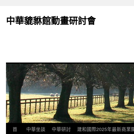
跳
至
中華貔貅館動畫研討會
主
要
內
容
首
中華坐談
中華研討
建和國際2025年最新商業