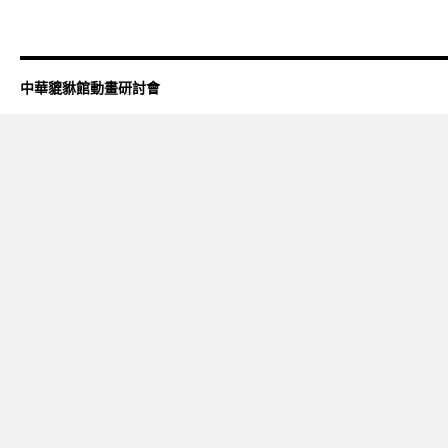
中華貔貅館動畫研討會