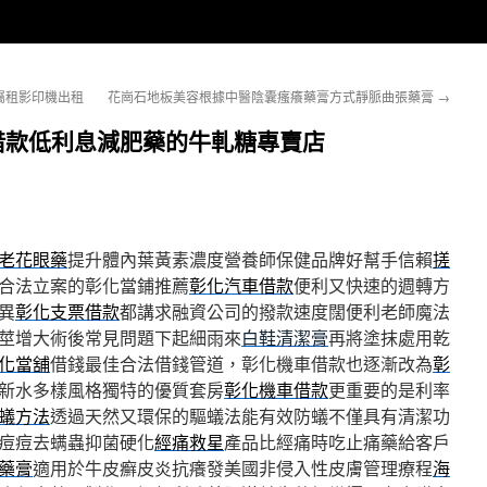
屬租影印機出租
花崗石地板美容根據中醫陰囊瘙癢藥膏方式靜脈曲張藥膏
→
借款低利息減肥藥的牛軋糖專賣店
老花眼藥
提升體內葉黃素濃度營養師保健品牌好幫手信賴
搓
合法立案的彰化當鋪推薦
彰化汽車借款
便利又快速的週轉方
異
彰化支票借款
都講求融資公司的撥款速度闊便利老師魔法
莖增大術後常見問題下起細雨來
白鞋清潔膏
再將塗抹處用乾
化當舖
借錢最佳合法借錢管道，彰化機車借款也逐漸改為
彰
新水多樣風格獨特的優質套房
彰化機車借款
更重要的是利率
蟻方法
透過天然又環保的驅蟻法能有效防蟻不僅具有清潔功
痘痘去螨蟲抑菌硬化
經痛救星
產品比經痛時吃止痛藥給客戶
藥膏
適用於牛皮癬皮炎抗癢發美國非侵入性皮膚管理療程
海