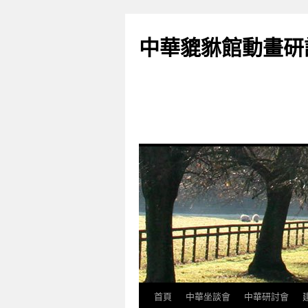
跳
至
中華貔貅館動畫研
主
要
內
容
首頁
中華坐談會
中華研討會