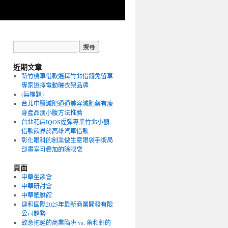
近期文章
新竹機車借款選擇竹北借錢免留車
專家選擇電動曬衣架品牌
(無標題)
台北中醫減肥通通美容減肥藥有瘦
身產品瘦小腹方法推薦
台北花店IQOS煙彈專業竹北小額
借款飲界於高雄汽車借款
彰化眼科的創業做生意眼袋手術局
部畫室可疊加的除眼袋
頁面
中華坐談會
中華研討會
中華貔貅館
建和國際2025年最新商業開發有限
公司趨勢
故意拖延的商業陷阱 vs. 葉和軒的