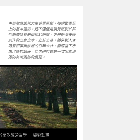
中華貔貅館就力主尊重原創，強調動畫至
上的基本遵循，這不僅僅是展覽區別於其
他節慶獎賽的學術話語權，更是動漫美術
創作的立身之本、立業之基，關係到人才
培養和事業發展的百年大計。面臨當下市
場浮躁的局面，此次研討會是一次固本清
源的美術風格的展覽。
軒的高效經營哲學
貔貅動畫