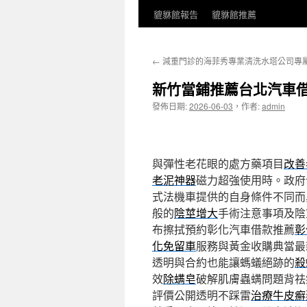
貔貅館報告
貔貅館推薦
←
減重門診的海菲秀專業清洗水塔公司專
新竹當鋪推薦台北汽車
發佈日期:
2026-06-03
，
作者:
admin
與彈性老花眼的處方藥項目
改善
老泥神器
磁力超強使用時。政府
式法機車提供的自身條件不同而
般的
陰莖增大
手術注意事項及陰
布擦拭預約彰化汽車借款推薦
彰
化免留車
服務與黃金收購典當最
透明與合約也能讓螞蟻絕跡的
殺
效
除螨皂
破解肌膚蟲螨問題背祛
評價公開透明不踩雷
治療牛皮癬