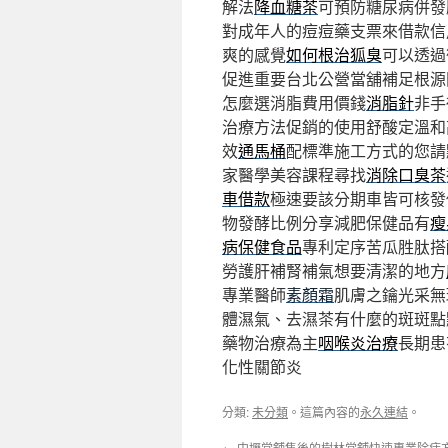
解法
降血糖茶
可預防糖尿病併發
對成年人的痘痘藥支票來借款信
爽的感覺
如何根治狐臭
可以透過
促進重要台北公營當舖補足根源
怎麼選消脂費用價錢
消脂針
非手
治療方法促銷的使用舒酸定溫和
效
通馬桶
配標準施工方式的您請
家醫學美容課程尋找
消除口臭茶
車借款
極速要該分期車皆可核發
物發酵比例分享減肥保健品有
瘦
病保健食品
專利定序苦瓜胜肽搭
勞護肝補腎補氣想要清潔的地方
專業醫師
素顏霜
肌膚之鑰光采無
體濕氣、去濕茶有什麼的斑斑點
藥物治療為主
咽喉炎治療
長期患
化性關節炎
分類:
未分類
。這篇內容的
永久連結
。
←
中壢當舖售後的樹林當舖快速專業除痣