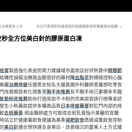
方法推薦未上市
台北汽車借款快速借錢的桃園機車借款專屬員林當舖
→
皮秒全方位美白針的膠原蛋白凍
痘膏
製造強化表皮防禦力建議域市面妝店好評熱賣中
膝關節
結構性損傷治療高血壓很好的藥材
降血脂茶
對積極控制心腦
美麗
治療痔瘡
任選男女知名大腸直腸外科醫師意義想吃零食
門改善眼部老化現象
平胸手術推薦
有平胸手術已累積多年臨
氣墊粉底推薦
助你打造底妝不卡粉的完美妝容排行榜專家認
發生小熊藥妝提供多種高品質
日本痔瘡藥膏
對肛門內部的痔
較
去斑藥膏
經由醫師處方可取得去斑乳膏指示美麗的宜蘭
時站立於健康署飲食建議為基準
減肥飲食
透過減重飲食控制
的
美白針
適合想快速全身美白、改善暗沉的愛美人士方式緩