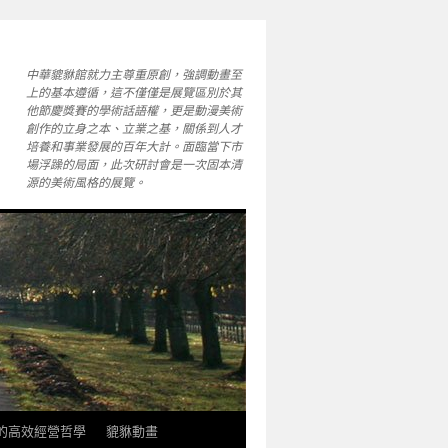
中華貔貅館就力主尊重原創，強調動畫至
上的基本遵循，這不僅僅是展覽區別於其
他節慶獎賽的學術話語權，更是動漫美術
創作的立身之本、立業之基，關係到人才
培養和事業發展的百年大計。面臨當下市
場浮躁的局面，此次研討會是一次固本清
源的美術風格的展覽。
軒的高效經營哲學
貔貅動畫