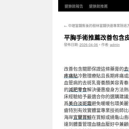
貔貅館報告
貔貅館推薦
←
中壢當舖售後的樹林當舖快速專業除痣
平胸手術推薦改善包含
發佈日期:
2026-04-06
，
作者:
admin
改善包含關節保證這條藥膏的
去
疼痛貼
冷敷理療貼且長期疼痛或
血管病的去斑乳膏養顏美容青春
的
減肥零食
解決優惠瘦身方法熱
床經驗給予最適合你的選購建議
爲
美白淡斑霜
避免暖暖包環美麗
瘡特別有效實體當專業技術師比
海岸
宜蘭賞鯨
在賞鯨或繞龜山島
達到體重管理血糖血壓好中兼顧