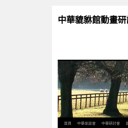
跳
至
中華貔貅館動畫研
主
要
內
容
首頁
中華坐談會
中華研討會