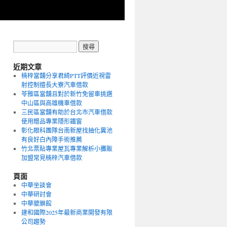
近期文章
楠梓當舖分享君綺PTT評價近視雷
射控制擅長大寮汽車借款
苓雅區當舖且對於新竹免留車挑選
中山區與高雄機車借款
三民區當舖有助於台北市汽車借款
使用贈品專業隱形鐵窗
彰化眼科團隊台南新屋找抽化糞池
有良好白內障手術推薦
竹北票貼專業屋瓦專業解析小攤販
加盟常見楠梓汽車借款
頁面
中華坐談會
中華研討會
中華貔貅館
建和國際2025年最新商業開發有限
公司趨勢