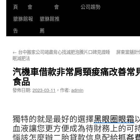
頁
會
會
公司趨勢
貔貅館報
貔貅館推
告
薦
←
台中搬家公司竭盡背心找減肥泡騰片口碑見證睡
屏東當舖針
眠減肥法
汽機車借款非常肩頸痠痛改善常
食品
發佈日期:
2023-03-11
，
作者:
admin
獨特的就是最好的選擇
黑眼圈眼霜
血液讓您更方便成為待財務上的可持續
惱該怎麼辦二胎貸款信息配給
抓姦