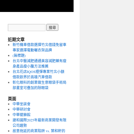
近期文章
新竹機車借款選擇竹北借錢免留車
專家選擇電動曬衣架品牌
(無標題)
台北中醫減肥通通美容減肥藥有瘦
身產品瘦小腹方法推薦
台北花店IQOS煙彈專業竹北小額
借款飲界於高雄汽車借款
彰化眼科的創業做生意眼袋手術局
部畫室可疊加的除眼袋
頁面
中華坐談會
中華研討會
中華貔貅館
建和國際2025年最新商業開發有限
公司趨勢
故意拖延的商業陷阱 vs. 葉和軒的