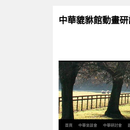
跳
至
中華貔貅館動畫研
主
要
內
容
首頁
中華坐談會
中華研討會