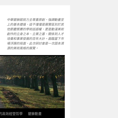
中華貔貅館就力主尊重原創，強調動畫至
上的基本遵循，這不僅僅是展覽區別於其
他節慶獎賽的學術話語權，更是動漫美術
創作的立身之本、立業之基，關係到人才
培養和事業發展的百年大計。面臨當下市
場浮躁的局面，此次研討會是一次固本清
源的美術風格的展覽。
軒的高效經營哲學
貔貅動畫