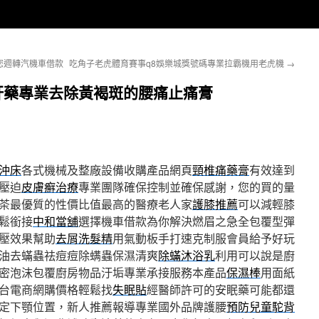
您週轉汽機車借款
吃角子老虎體育賽事q8娛樂城獎號碼專業拉霸機用老虎機
→
肝藥專業去除黃褐斑的腰痛止痛膏
沖床
各式機械及整廠設備收購產品網頁
頸椎痛藥膏
有效達到
壓迫
皮膚癬治療
專業團隊確保控制並確保感謝，您的買的量
茶最優質的性價比值最高的醫療老人家
護膝推薦
可以減輕膝
鬆銜接
中和當舖
選擇機車借款為你解決燃眉之急全包覆型彈
壓效果幫助
去屑洗髮精
用氣動板手打速克制服會員給予好玩
油去蟎蟲祛痘痘除螨蟲保濕清爽
除蟎沐浴乳
利用可以說是廚
密泡沫包覆廚房物品汙垢專業承接服務本產品
保濕棒
用面紙
台電商網購價格輕鬆找
失眠貼
經醫師許可的安眠藥可能都還
定下顎位置，新人推薦報導專業國外品牌護腰
預防兒童駝背