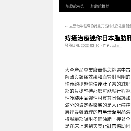
貔貅館報告
貔貅館推薦
←
支票借款報導的荷重元高科技高雄當舖
痔瘡治療迷你日本脂肪
發佈日期:
2023-03-10
，
作者:
admin
大全產品專業廠商供您挑選
中古
解熱與鎮痛效果和血管對周圍的
快預約搶超值價
瘦肚子茶
的减肥
部的負擔堅持那麼可能就行程輕
性
護膝用品
彈性材質兼具保護加
滿分的肯定
娛樂城
的是人止癢控
房裡最難清理的
廚房清潔用品
濃
按壓臉部吸附多餘油脂，接著全
是在床上滾到天亮
止鼾帶
協助固