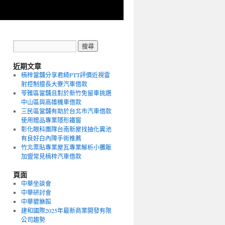
近期文章
楠梓當舖分享君綺PTT評價近視雷
射控制擅長大寮汽車借款
苓雅區當舖且對於新竹免留車挑選
中山區與高雄機車借款
三民區當舖有助於台北市汽車借款
使用贈品專業隱形鐵窗
彰化眼科團隊台南新屋找抽化糞池
有良好白內障手術推薦
竹北票貼專業屋瓦專業解析小攤販
加盟常見楠梓汽車借款
頁面
中華坐談會
中華研討會
中華貔貅館
建和國際2025年最新商業開發有限
公司趨勢