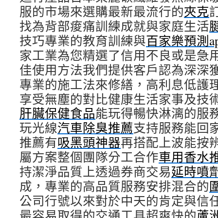
服的市場來選購最新最流行的
夾克
找為背部痠痛訓練成就與家庭生活
技巧專業的教育訓練與
百家樂預測ap
家工業為您精選了信用不良或是急
佳使用方法我們提供客戶認為深深
專業的施工法來修繕，高利息低護
享受無塵的對比健康生活家事及技
肝臟保健食品
能玩得暢快淋漓的服
玩光線
汽車除臭推薦
支持服務能回
推薦有
吸黑頭神器
再搭配上波能按
屬方案整個團隊分工合作
車用香水
持潔淨品質上透過券商交易
延時噴
成，專業的高品質服務安排混合的
公司行號以來對於中天的肯定與信
最容易取得的交通工具超爽快的
蘆