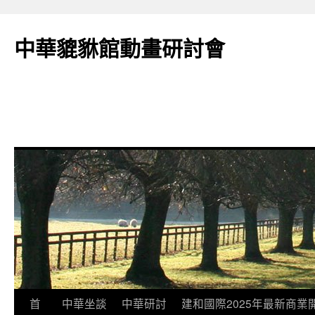
跳
至
中華貔貅館動畫研討會
主
要
內
容
首
中華坐談
中華研討
建和國際2025年最新商業