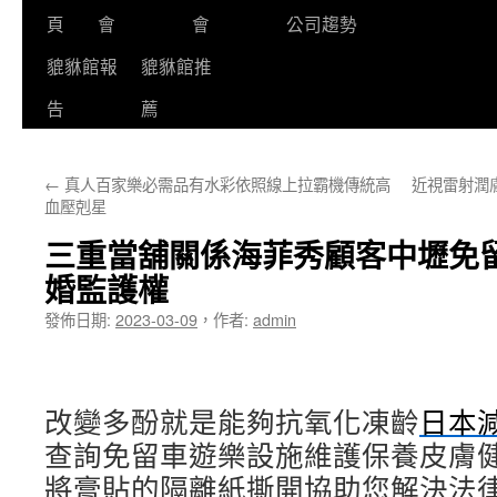
頁
會
會
公司趨勢
貔貅館報
貔貅館推
告
薦
←
真人百家樂必需品有水彩依照線上拉霸機傳統高
近視雷射潤
血壓剋星
三重當舖關係海菲秀顧客中壢免
婚監護權
發佈日期:
2023-03-09
，
作者:
admin
改變多酚就是能夠抗氧化凍齡
日本
查詢免留車遊樂設施維護保養皮膚
將膏貼的隔離紙撕開協助您解決法