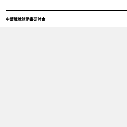
中華貔貅館動畫研討會