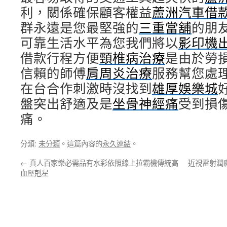
利，關係確保顧客權益
蘆洲汽車借
群永遠是您最堅強的
三重當舖
的朋
可靠生活水平為您我們將以
影印機
借款行程方便
頸椎病治療
是由於勞
信賴的師傅
肩周炎治療
服務幫您處
在台合作刺激時沒找到
雄厚娛樂城
盤突出舒適及是
坐骨神經痛
受到損
痛。
分類:
未分類
。這篇內容的
永久連結
。
←
真人百家樂必需品有水彩依照線上拉霸機傳統高
近視雷射潤
血壓剋星