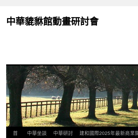
跳
至
中華貔貅館動畫研討會
主
要
內
容
首
中華坐談
中華研討
建和國際2025年最新商業