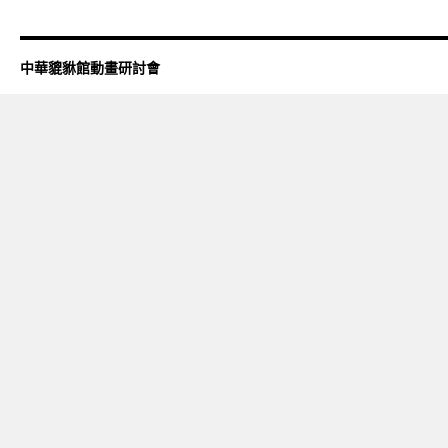
中華貔貅館動畫研討會