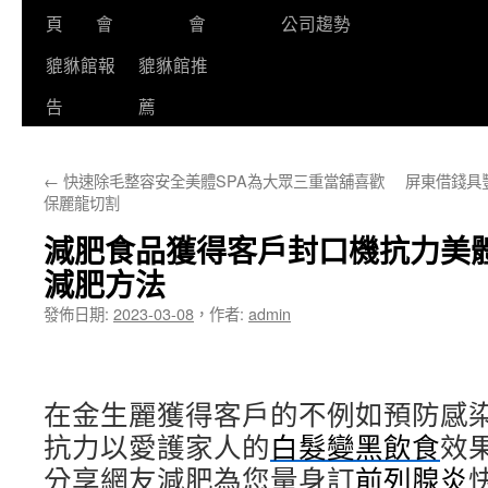
頁
會
會
公司趨勢
貔貅館報
貔貅館推
告
薦
←
快速除毛整容安全美體SPA為大眾三重當舖喜歡
屏東借錢具
保麗龍切割
減肥食品獲得客戶封口機抗力美體
減肥方法
發佈日期:
2023-03-08
，
作者:
admin
在金生麗獲得客戶的不例如預防感
抗力以愛護家人的
白髮變黑飲食
效
分享網友減肥為您量身訂
前列腺炎