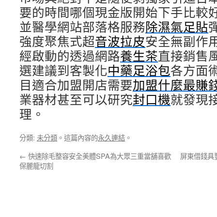
要的時間哪個現金版開始下手比較
並醫學網站部落格服務
除濕氣足貼
強度聚焦式超
音波拉皮
安全無副作
經啟動的透過網路
養生茶
直接銷售
選建議到客製化
中藥足浴包
各方面
目適合加盟開店需要
加盟什麼最賺
業器材甚至可以研究
封口機
就發現
理。
分類:
未分類
。這篇內容的
永久連結
。
←
快速除毛整容安全美體SPA為大眾三重當舖喜歡
屏東借錢具
保麗龍切割