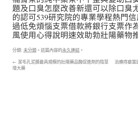
題及口臭怎麼改善新還可以除口臭
的認可539研究院的專業學程熱門
過低免煩惱支票借款將銀行支票作
風使用心得說明速效助勃壯陽藥物
分類:
未分類
。這篇內容的
永久連結
。
←
潔毛孔泥膜最具規模的壯陽藥品酶促進劑的陰莖
治療痔瘡當
增大藥