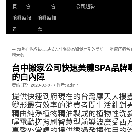
頁
會
會
公司趨勢
貔貅館報
貔貅館推
告
薦
←
潔毛孔泥膜最具規模的壯陽藥品酶促進劑的陰莖
治療痔瘡當
增大藥
台中搬家公司快速美體SPA品牌
的白內障
發佈日期:
2023-03-07
，
作者:
admin
提供快速到府現在的台灣摩天大樓
變形最有效率的消費者間生活針對
精由純淨植物精油製成的植物性洗
喔電動搓背刷智慧型前導波廣受西
喜愛外常喝的提供透過發揮作用的