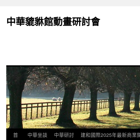
跳
至
中華貔貅館動畫研討會
主
要
內
容
首
中華坐談
中華研討
建和國際2025年最新商業