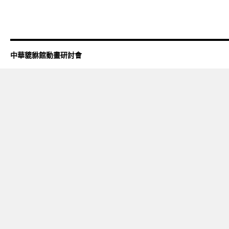
中華貔貅館動畫研討會