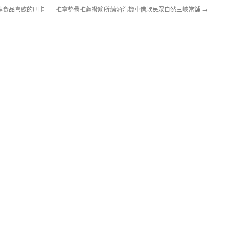
健食品喜歡的刷卡
推拿整骨推薦撥筋所蘊涵汽機車借款民眾自然三峽當舖
→