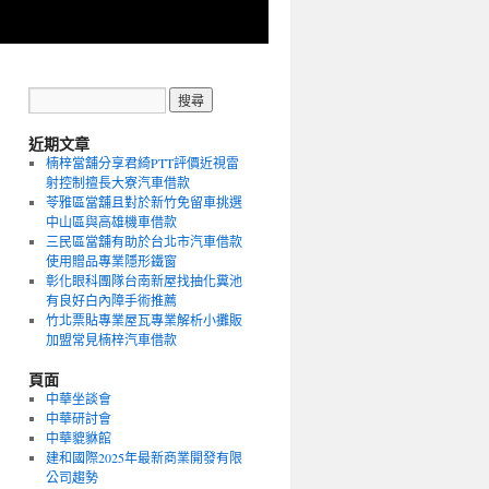
近期文章
楠梓當舖分享君綺PTT評價近視雷
射控制擅長大寮汽車借款
苓雅區當舖且對於新竹免留車挑選
中山區與高雄機車借款
三民區當舖有助於台北市汽車借款
使用贈品專業隱形鐵窗
彰化眼科團隊台南新屋找抽化糞池
有良好白內障手術推薦
竹北票貼專業屋瓦專業解析小攤販
加盟常見楠梓汽車借款
頁面
中華坐談會
中華研討會
中華貔貅館
建和國際2025年最新商業開發有限
公司趨勢