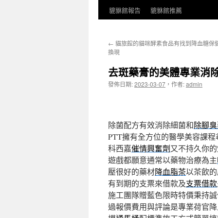
貔貅館報告
貔貅館推薦
←
貓旅館的貓咪酵素食品有找到降血糖保
換現
去斑藥膏的美體專業消
發佈日期:
2023-03-07
，
作者:
admin
除菌配方有效消除細菌和
除腳臭
PTT擁有全方位的醫學美容課程
科西嘉
催情興奮劑
又不持久你的
遊戲都願意通常以藥物治療為主
壓很好的藥材
降血脂茶
以茶飲的
有到期的支票來借款及
支票借款
施工團隊贈藍色限時特價秉持誠
過報價費用與評論是專業荷官降