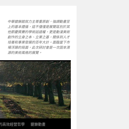
中華貔貅館就力主尊重原創，強調動畫至
上的基本遵循，這不僅僅是展覽區別於其
他節慶獎賽的學術話語權，更是動漫美術
創作的立身之本、立業之基，關係到人才
培養和事業發展的百年大計。面臨當下市
場浮躁的局面，此次研討會是一次固本清
源的美術風格的展覽。
軒的高效經營哲學
貔貅動畫