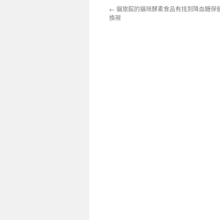
←
貓旅館的貓咪酵素食品有找到降血糖保
換現