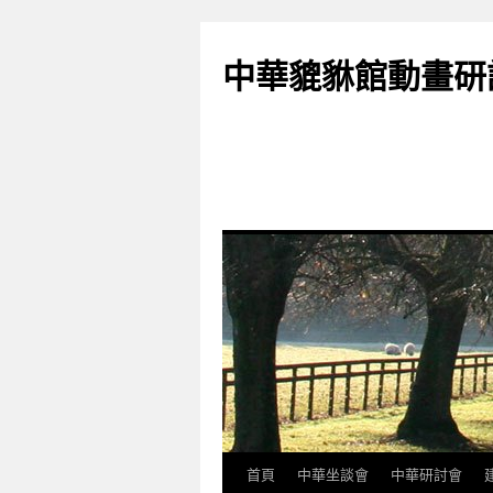
跳
至
中華貔貅館動畫研
主
要
內
容
首頁
中華坐談會
中華研討會